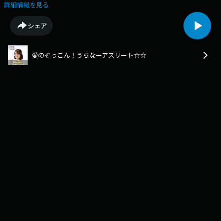
国屈指の強豪校・東福岡高校で主力選手として活躍する県出身選手４名を
詳細情報を見る
２週にわたってご紹介していきます。きょうは東福岡高校を率いるキャプ
テン・南星中学校出身の照屋舜(てるや・しゅん)選手、リベロとして活躍
シェア
する金城哉汰（きんじょう・かなた）選手のインタビューをお送りしま
す。お二人には強豪・東福岡に進学を決めた理由やインターハイ準優勝と
いう結果を振り返っての手ごたえや課題、同郷のチームメイトに関するお
愛のぞっこん！うちなーアスリート☆☆
話もお聞きしました♪注：著作権等の関係で、番組BGM・テーマ曲などは
実際の放送のものとは異なるものを使用しています。