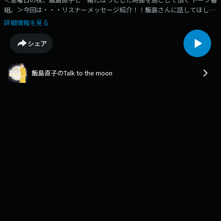
組。＞今回は・・・リスナーメッセージ紹介！！飯島さんに話してほしい
こと・相談したいこと・愚痴などなど･･･何でもOKです！メッセージ送っ
詳細情報を見る
てください！ゲストに呼んで欲しい人の希望メールもお待ちしています！
直子さんと話して欲しい人がいたらメッセージ送ってください！番組企画
シェア
へのメッセージも大歓迎ですっっ！！！！
飯島直子のTalk to the moon