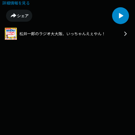
央のちょうどえぇラジオ』番組公式（@chodo_obc）『松井一郎のラジオ
詳細情報を見る
大大阪いっちゃんえぇやん！』大阪都構想の制度案を作る法定協議会の設
置議案を提出。横山市長の判断の是非維新市議団（41人、定数81、欠員
シェア
１）の勢力図は？３度目の「大阪都構想」について松井さんが語ります。
➡https://www.obc1314.co.jp/bangumi/chodo/松井さん、安本さんへの
ご質問や、ご感想などは✉chodo@obc1314.co.jpまでお寄せ下さい。
松井一郎のラジオ大大阪、いっちゃんえぇやん！
「Ｘ」などSNSでは #ちょうどえぇラジオを付けて呟いて下さいね。