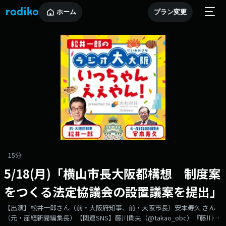
ホーム
プラン変更
15分
5/18(月)「横山市長大阪都構想 制度案
をつくる法定協議会の設置議案を提出」
【出演】松井一郎さん（前・大阪府知事、前・大阪市長）安本寿久 さん
（元・産経新聞編集長）【関連SNS】藤川貴央（@takao_obc）『藤川貴