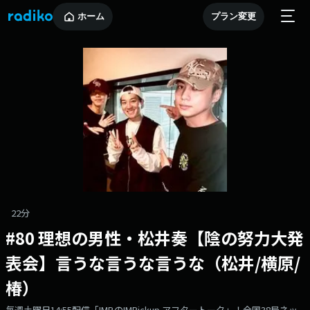
ホーム
プラン変更
22分
#80 理想の男性・松井奏【陰の努力大発
表会】言うな言うな言うな（松井/横原/
椿）
毎週土曜日14:55配信「IMP.のIMPickup アフタートーク」！全国38局ネッ