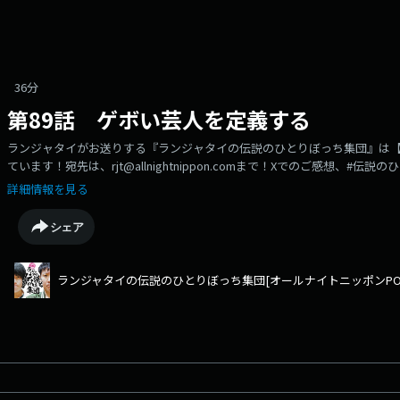
36分
第89話 ゲボい芸人を定義する
ランジャタイがお送りする『ランジャタイの伝説のひとりぼっち集団』は
ています！宛先は、rjt@allnightnippon.comまで！Xでのご感想、
す！radikoでは過去回も含めた全エピソードをお聴きいただけます！rad
詳細情報を見る
ください！https://radiko.jp/podcast/channels/f6e4abfc-4e9d-4995-a68e
シェア
ランジャタイの伝説のひとりぼっち集団[オールナイトニッポンPODC