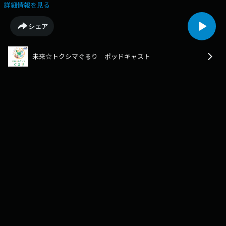
12:55に徳島県内各地の特設スタジオからおでかけ生放送！ポッドキャス
詳細情報を見る
ト 11/15(土)は藍住町ゆめタウン 近藤公美と布川夏帆が「藍住町ゆめタウ
ン」からお届けしました。藍住町出身の近藤アナ、藍住町の藍染あるある
シェア
についてリスナーと大共感かるたdeぐるりは引き分けリスナーからのメッ
セージを紹介Ｘでは、あなたからの我が町情報も随時受付中！「#ぐるり
徳島」をつけてどしどし情報をお寄せください！Ｘポストする
未来☆トクシマぐるり ポッドキャスト