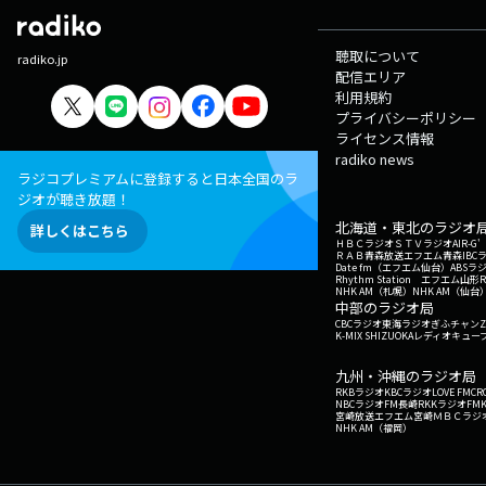
聴取について
radiko.jp
配信エリア
利用規約
プライバシーポリシー
ライセンス情報
radiko news
ラジコプレミアムに登録すると日本全国のラ
ジオが聴き放題！
北海道・東北のラジオ
詳しくはこちら
ＨＢＣラジオ
ＳＴＶラジオ
AIR-
ＲＡＢ青森放送
エフエム青森
IBC
Date fm（エフエム仙台）
ABSラ
Rhythm Station エフエム山形
NHK AM（札幌）
NHK AM（仙台
中部のラジオ局
CBCラジオ
東海ラジオ
ぎふチャン
Z
K-MIX SHIZUOKA
レディオキューブ
九州・沖縄のラジオ局
RKBラジオ
KBCラジオ
LOVE FM
CR
NBCラジオ
FM長崎
RKKラジオ
FM
宮崎放送
エフエム宮崎
ＭＢＣラジ
NHK AM（福岡）