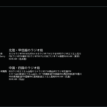
北陸・甲信越のラジオ局
日本
ＢＳＮラジオ
FM NIIGATA
ＫＮＢラジオ
ＦＭとやま
MROラジオ
エフエム石川
Berry
FBCラジオ
FM福井
YBSラジオ
FM FUJI
SBCラジオ
ＦＭ長野
NHK AM（東京）
NHK AM（名古屋）
中国・四国のラジオ局
ジオ関西
BSSラジオ
エフエム山陰
ＲＳＫラジオ
ＦＭ岡山
RCCラジオ
広島FM
ＫＲＹ山口放送
エフエム山口
ＪＲＴ四国放送
FM徳島
RNC西日本放送
FM香川
RNB南海放送
FM愛媛
RKC高知放送
エフエム高知
NHK AM（広島）
NHK AM（松山）