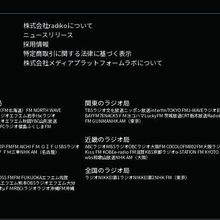
株式会社radikoについて
ニュースリリース
採用情報
特定商取引に関する法律に基づく表示
株式会社メディアプラットフォームラボについて
局
関東のラジオ局
G'（FM北海道）
FM NORTH WAVE
TBSラジオ
文化放送
ニッポン放送
interfm
TOKYO FM
J-WAVE
ラジオ
ラジオ
エフエム岩手
tbcラジオ
BAYFM78
NACK5
ＦＭヨコハマ
LuckyFM 茨城放送
CRT栃木放送
Radio
ジオ
エフエム秋田
YBC山形放送
FM GUNMA
NHK AM（東京）
RFCラジオ福島
ふくしまFM
）
近畿のラジオ局
IP-FM
FM AICHI
ＦＭ ＧＩＦＵ
SBSラジオ
ABCラジオ
MBSラジオ
OBCラジオ大阪
FM COCOLO
FM802
FM大阪
ラ
 ＦＭ三重
NHK AM（名古屋）
Kiss FM KOBE
e-radio FM滋賀
KBS京都ラジオ
α-STATION FM KYOTO
wbs和歌山放送
NHK AM（大阪）
全国のラジオ局
OSS FM
FM FUKUOKA
エフエム佐賀
ラジオNIKKEI第1
ラジオNIKKEI第2
NHK FM（東京）
Kエフエム熊本
OBSラジオ
エフエム大分
オ
μＦＭ
RBCiラジオ
ラジオ沖縄
FM沖縄