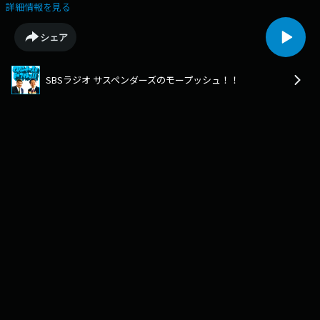
ーシップ限定ラジオ配信中⇒https://sheeta.jp/mopushman
詳細情報を見る
シェア
SBSラジオ サスペンダーズのモープッシュ！！