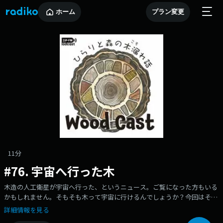
ホーム
プラン変更
11分
#76. 宇宙へ行った木
木造の人工衛星が宇宙へ行った、というニュース。ご覧になった方もいる
かもしれません。そもそも木って宇宙に行けるんでしょうか？今回はそん
なお話を伺います。毎週木(き)曜日の朝に配信。是非フォローしてくださ
詳細情報を見る
いね！▼番組から生まれたウッドコースター、、、ぜひ買ってくださ