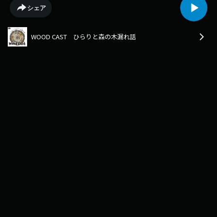
い！！！https://zipfm.stores.jp【WOODEALER】とは
シェア
https://woodealer.jp【出演者】一般社団法人ウッディーラー豊田 代表理
事樋口真明https://woodealer.jp/memberZIP-FMナビゲーター
Hillaryhttps://www.instagram.com/llynstagram_/キーワード 『森は、あ
WOOD CAST ひらりと森の木漏れ話
たたか〜い』(※このキーワードに意味はありません※)