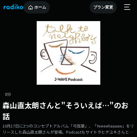
ホーム
プラン変更
8分
森山直太朗さんと"そういえば…"のお
話
10月17日に2つのコンセプトアルバム「弓弦葉」、「Yeeeehaaaaw」をリ
リースした森山直太朗さんが登場。Podcastもサイトヲヒデユキさんと3