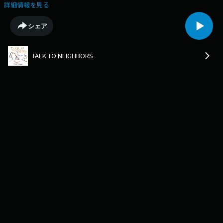
人でお送りします。ここだけの話は、サイトヲヒデユキさんのすきな三角
詳細情報を見る
定規のお話をガタガタと…直太朗さん、3月に登場された際のエピソード
はこちらから。https://j-
シェア
wave.podcast.sonicbowl.cloud/podcast/3f6ddcd0-befd-444f-9c03-
73588c73bf8a/episode/96edecd8-2d93-439b-8ec8-167944c8cf42/?
utm_source=96edecd8-2d93-439b-8ec8-
TALK TO NEIGHBORS
167944c8cf42&utm_medium=website&utm_campaign=share-link〇Xア
カウントhttps://twitter.com/ttn813〇Instagramアカウント
https://www.instagram.com/ttn813_/〇番組の感想はこちらからもお待ち
していますhttps://www.j-wave.co.jp/original/talktoneighbors/message/