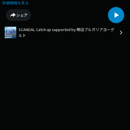
き立て』に勝つ四文字は現れるのか…お楽しみに！今年もお聴きいただき
詳細情報を見る
本当にありがとうございました！みなさまのおかげで、この番組は長く続
けることができています。一緒に笑ったり、考えさせられたり、感動させ
シェア
られたり、いつも素敵なメッセージありがとうございます。来年は
SCANDALが20周年を迎えます。番組でもこのお祭りイヤーを盛り上げて
SCANDAL Catch up supported by 明治ブルガリアヨーグ
いけたらと思っていますので、2026年も引き続きどうぞよろしくお願いい
ルト
たします！★あなたの近状、番組の感想、メンバーへの質問、4人に話し
てほしいトークテーマ、コーナーへのメールも随時募集中です！先生の方
は「先生です！」とメッセージにいれてください○⁠⁠⁠⁠⁠⁠⁠⁠⁠⁠⁠⁠メールはこちら⁠⁠⁠⁠⁠⁠⁠⁠⁠⁠⁠【 コー
ナー 】★SCANDAL その前にSCANDALを好きになる前にハマったバンド
（例：聖飢魔II,BOOWY)を教えてください。★なるほどザキャッチアップ
海外にお住まいの方からメールを募集し、住んでいる海外のクイズを出し
ます。★境界線協会境界線が曖昧な出来事や言葉を送ってください。(ex)
「天才と変わり者」「親切とお節介」「味のある絵と下手な絵」★最強の
四文字語感としても意味としても、めちゃくちゃ強そうな、ひらがな四文
字・漢字四文字を探すコーナー。新たに言葉を作っても大丈夫です！★私
の地元にしかない近隣エリアにしかない「モノ」「コト」を教えてくださ
い。★SCANDALの知らない世界メンバーが知らない「世界」のことを学
ぶコーナーです。みなさんが知ってて、メンバーが知らなそうな世界のこ
とを送ってください。★あなたの周りのキャレス生あなたの周りで「キャ
レス」に通っていた方がいたら教えてください！⁠⁠⁠⁠⁠⁠⁠⁠⁠⁠SCANDAL
OfficialSite⁠⁠⁠⁠⁠⁠⁠⁠⁠⁠⁠⁠⁠⁠⁠SCANDAL OfficialX⁠⁠⁠⁠⁠⁠⁠⁠⁠⁠