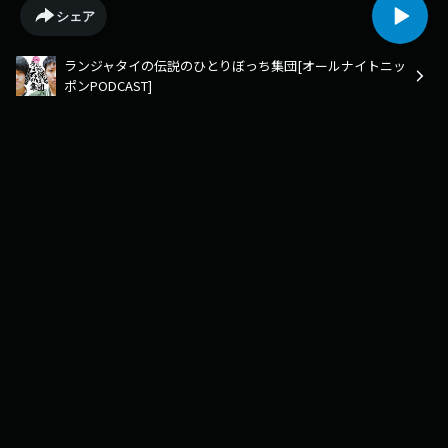
伝説のひとりぼっち集団』は【毎週火曜日】更新です！メールたくさんお
シェア
待ちしています！宛先は、rjt@allnightnippon.comまで！Xでのご感想、#
伝説のひとりぼっち集団 でたくさん、たくさんお願いします！radikoでは
ランジャタイの伝説のひとりぼっち集団[オールナイトニッ
過去回も含めた全エピソードをお聴きいただけます！radikoアプリを是非
ポンPODCAST]
ダウンロードして過去回もお楽しみください！
https://radiko.jp/podcast/channels/f6e4abfc-4e9d-4995-a68e-
820d55284be1?share=1