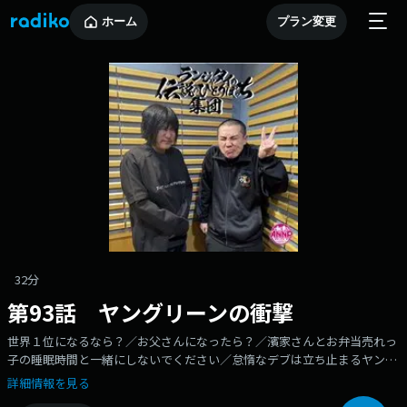
ホーム
プラン変更
32分
第93話 ヤングリーンの衝撃
世界１位になるなら？／お父さんになったら？／濱家さんとお弁当売れっ
子の睡眠時間と一緒にしないでください／怠惰なデブは立ち止まるヤング
リーンの衝撃／ロックンロールは鳴り止まないっ／ケミストリーの窓GTO
詳細情報を見る
が帰ってくる／途中から伊藤ランジャタイがお送りする『ランジャタイの