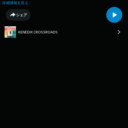
功の裏にある決断、迷い、出会いを伺いながら、"ライフデザイン"のヒン
詳細情報を見る
トを、音楽と共にお届していきます。今月のゲストは、俳優の内田有紀さ
ん。松下さんとも「連続テレビ小説 まんぷく」で姉妹役、ドラマ「引き抜
シェア
き屋〜ヘッドハンターの流儀」では上司と部下と言う役どころでご一緒し
た仲。内田有紀さんの最終回は内田有紀さん、未来のクロスロード。あと
数日で2025年も終わりますが、2人にとってはどんな年だったのでしょう
KENEDIX CROSSROADS
か…？節目の誕生日を迎えた内田有紀さん、年を重ねる中で感じる楽しみ
や学びには…？軽やかに年を重ねる考え方、伺っていきます。そして内田
有紀さんがキャリアを重ねたからこそ、気を付けたこと。2026年も続けて
いきたいライフスタイル、伺っていきます。一緒に耳を澄ませてみません
か？〇Xアカウントhttps://x.com/crossroads813〇Instagramアカウント
https://www.instagram.com/crossroads_813/〇番組の感想はこちらから
もお待ちしていますhttps://www.j-
wave.co.jp/original/crossroads/#anchor_message