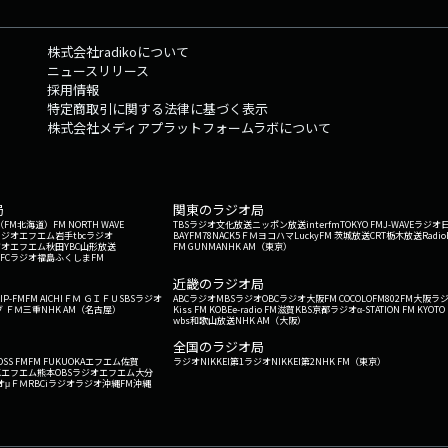
ストのサポートも目的にした自主レーベル「Peace Tree」を立ち上げ▼SIRU
にほっこりする▼アーティストとアーティストの間にいる人の重要性▼イ
株式会社radikoについて
のもとで成り立っている▼「アーティストにとって安心できる場所・人であ
ニュースリリース
ト同士を無理やり繋げるのは違う▼お互いの音楽シーンのために協力体制
採用情報
解決できない問題はたくさんある▼YonYonが思う理想のコラボレーショ
特定商取引に関する法律に基づく表示
クトを持って知っていく作業が一番大事」▼「THE GONLAN SONG」
株式会社メディアプラットフォームラボについて
闘▼日本語を拍の中に収めるのは至難の業▼SSW YonYonとして、初のアルバムを制作中ー
XYonYon InstagramSumin & Slom 「THE GONLAN SONG -Japanese ve
ティバル「GREENROOM FESTIVAL」※YonYonは5月25日(日)に出
& 竹田ダニエル Information ーON STAGE ON AIR X竹田ダニエル Instagr
局
関東のラジオ局
G'（FM北海道）
FM NORTH WAVE
TBSラジオ
文化放送
ニッポン放送
interfm
TOKYO FM
J-WAVE
ラジオ
ラジオ
エフエム岩手
tbcラジオ
BAYFM78
NACK5
ＦＭヨコハマ
LuckyFM 茨城放送
CRT栃木放送
Radio
ジオ
エフエム秋田
YBC山形放送
FM GUNMA
NHK AM（東京）
RFCラジオ福島
ふくしまFM
）
近畿のラジオ局
IP-FM
FM AICHI
ＦＭ ＧＩＦＵ
SBSラジオ
ABCラジオ
MBSラジオ
OBCラジオ大阪
FM COCOLO
FM802
FM大阪
ラ
 ＦＭ三重
NHK AM（名古屋）
Kiss FM KOBE
e-radio FM滋賀
KBS京都ラジオ
α-STATION FM KYOTO
wbs和歌山放送
NHK AM（大阪）
全国のラジオ局
OSS FM
FM FUKUOKA
エフエム佐賀
ラジオNIKKEI第1
ラジオNIKKEI第2
NHK FM（東京）
Kエフエム熊本
OBSラジオ
エフエム大分
オ
μＦＭ
RBCiラジオ
ラジオ沖縄
FM沖縄