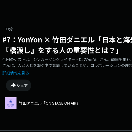
33分
#7：YonYon × 竹田ダニエル「日本
『橋渡し』をする人の重要性とは？」
今回のゲストは、シンガーソングライター・DJのYonYonさん。韓国生まれ
さんに、人と人とを繋ぐ中で意識していることや、コラボレーションの理想の
ボレーション、これまでのキャリア▼(YonYonの活動は)友達の音楽をい
詳細情報を見る
ャンたちのオタク▼グローバル化が進む韓国の音楽業界、国全体として海
選ぶ人たちの覚悟▼大学時代に韓国へ留学、インディペンデントアーティ
シェア
の中にも素晴らしい人たちがたくさんいる、知らないままいるのは勿体無い！
楽曲を制作する、「The Link」プロジェクトを立ち上げ▼たくさんの人
にも力を付けていくフェーズになっている▼YonYonと竹田ダニエルの出会い
竹田ダニエル「ON STAGE ON AIR」
と、夜中の韓国で食べた中華料理▼韓国の音楽シーンを支えるSUMIN & S
ある、SUMIN & Slomの人柄▼韓国R&Bの名盤として話題になっているSumin & S
SONG」の日本語版をYonYonが意訳▼楽曲プロデュースやレーベルの発
ルになった理由▼過渡期を迎えていた2015年あたりの韓国クラブシーンの様
相談したらいい」みんなのために動いていたら自然とプロモーターになっ