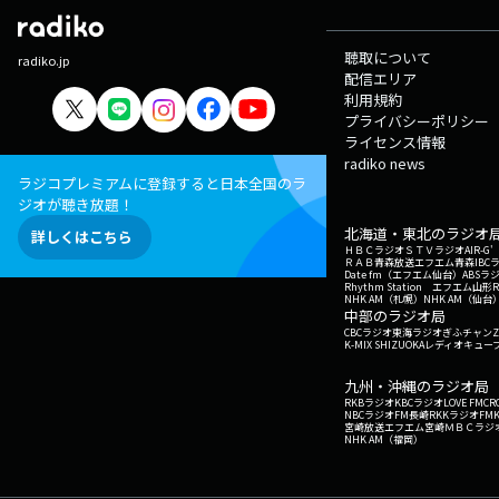
聴取について
radiko.jp
配信エリア
利用規約
プライバシーポリシー
ライセンス情報
radiko news
ラジコプレミアムに登録すると日本全国のラ
ジオが聴き放題！
北海道・東北のラジオ
詳しくはこちら
ＨＢＣラジオ
ＳＴＶラジオ
AIR-
ＲＡＢ青森放送
エフエム青森
IBC
Date fm（エフエム仙台）
ABSラ
Rhythm Station エフエム山形
NHK AM（札幌）
NHK AM（仙台
中部のラジオ局
CBCラジオ
東海ラジオ
ぎふチャン
Z
K-MIX SHIZUOKA
レディオキューブ
九州・沖縄のラジオ局
RKBラジオ
KBCラジオ
LOVE FM
CR
NBCラジオ
FM長崎
RKKラジオ
FM
宮崎放送
エフエム宮崎
ＭＢＣラジ
NHK AM（福岡）