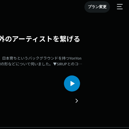
プラン変更
と海外のアーティストを繋げる
、日本育ちというバックグラウンドを持つYonYon
形などについて伺いました。▼SIRUPとのコラ
ろんな人に聴いてもらうための活動▼要はミュージシ
外進出という強い意識がある▼韓国で音楽を生業に
ストとの出会い▼インディペンデントアーティスト
▼韓国・日本のアーティストとYonYonの3人で
に音楽を伝えられるようにもっと影響力を。自分自身
▼ソウル出身のプロデューサー・SSWのSUMIN
lomとの出会い▼関わる全ての人たちリスペクトが
lomの「Miniseries」収録曲「THE GONLAN
足、イベントオーガナイザー、多岐に渡る活動スタイ
子▼「日本のクラブでプレイするならYonYonに
ていた▼自身の楽曲リリースと共に、他のアーティ