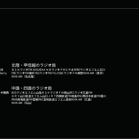
Pとの出会い、リスペクトし合うSIRUP & SUMIN
ンタビューもセッションも人と人との親密な関係性
ろう」と意識している▼実は多い？ アーティス
をどう作るかを考えないと勿体無い▼お金だけでは
ン「曲を作る以前に相手がどんな人なのか、リスペ
を日本語訳ニュアンスを取り入れるための単語探しに奮
 YonYon Information ーYonYon
r.-」Lyricist: YonYonMUSICとARTのカルチャーフェス
演※ライブ出演情報は配信日時点の情報になります。ー 番組
am竹田ダニエル X
北陸・甲信越のラジオ局
日本
ＢＳＮラジオ
FM NIIGATA
ＫＮＢラジオ
ＦＭとやま
MROラジオ
エフエム石川
Berry
FBCラジオ
FM福井
YBSラジオ
FM FUJI
SBCラジオ
ＦＭ長野
NHK AM（東京）
NHK AM（名古屋）
中国・四国のラジオ局
ジオ関西
BSSラジオ
エフエム山陰
ＲＳＫラジオ
ＦＭ岡山
RCCラジオ
広島FM
ＫＲＹ山口放送
エフエム山口
ＪＲＴ四国放送
FM徳島
RNC西日本放送
FM香川
RNB南海放送
FM愛媛
RKC高知放送
エフエム高知
NHK AM（広島）
NHK AM（松山）