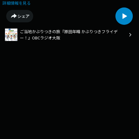
美を堪能。お土産屋さんで見つけた肉巻きおにぎり。甘めの味付けで宮崎
詳細情報を見る
産豚肉をまきつけた満足感の高いおにぎりです。
シェア
ご当地かぶりつきの旅『原田年晴 かぶりつきフライデ
ー！』OBCラジオ大阪