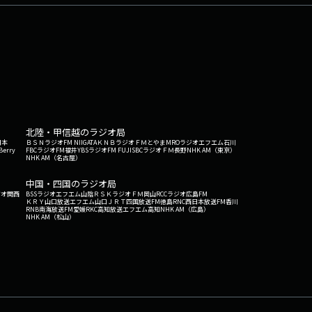
北陸・甲信越のラジオ局
日本
ＢＳＮラジオ
FM NIIGATA
ＫＮＢラジオ
ＦＭとやま
MROラジオ
エフエム石川
Berry
FBCラジオ
FM福井
YBSラジオ
FM FUJI
SBCラジオ
ＦＭ長野
NHK AM（東京）
NHK AM（名古屋）
中国・四国のラジオ局
ジオ関西
BSSラジオ
エフエム山陰
ＲＳＫラジオ
ＦＭ岡山
RCCラジオ
広島FM
ＫＲＹ山口放送
エフエム山口
ＪＲＴ四国放送
FM徳島
RNC西日本放送
FM香川
RNB南海放送
FM愛媛
RKC高知放送
エフエム高知
NHK AM（広島）
NHK AM（松山）