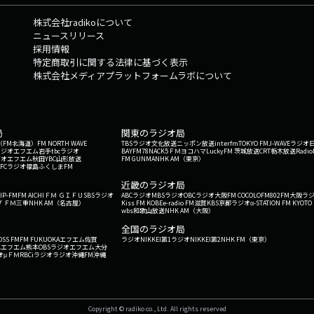
株式会社radikoについて
ニュースリリース
採用情報
特定商取引に関する法律に基づく表示
株式会社メディアプラットフォームラボについて
局
関東のラジオ局
G'（FM北海道）
FM NORTH WAVE
TBSラジオ
文化放送
ニッポン放送
interfm
TOKYO FM
J-WAVE
ラジオ
ラジオ
エフエム岩手
tbcラジオ
BAYFM78
NACK5
ＦＭヨコハマ
LuckyFM 茨城放送
CRT栃木放送
Radio
ジオ
エフエム秋田
YBC山形放送
FM GUNMA
NHK AM（東京）
RFCラジオ福島
ふくしまFM
）
近畿のラジオ局
IP-FM
FM AICHI
ＦＭ ＧＩＦＵ
SBSラジオ
ABCラジオ
MBSラジオ
OBCラジオ大阪
FM COCOLO
FM802
FM大阪
ラ
 ＦＭ三重
NHK AM（名古屋）
Kiss FM KOBE
e-radio FM滋賀
KBS京都ラジオ
α-STATION FM KYOTO
wbs和歌山放送
NHK AM（大阪）
全国のラジオ局
OSS FM
FM FUKUOKA
エフエム佐賀
ラジオNIKKEI第1
ラジオNIKKEI第2
NHK FM（東京）
Kエフエム熊本
OBSラジオ
エフエム大分
オ
μＦＭ
RBCiラジオ
ラジオ沖縄
FM沖縄
Copyright © radiko co., Ltd. All rights reserved