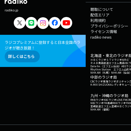
聴取について
radiko.jp
配信エリア
利用規約
プライバシーポリシー
ライセンス情報
radiko news
ラジコプレミアムに登録すると日本全国のラ
ジオが聴き放題！
北海道・東北のラジオ
詳しくはこちら
ＨＢＣラジオ
ＳＴＶラジオ
AIR-
ＲＡＢ青森放送
エフエム青森
IBC
Date fm（エフエム仙台）
ABSラ
Rhythm Station エフエム山形
NHK AM（札幌）
NHK AM（仙台
中部のラジオ局
CBCラジオ
東海ラジオ
ぎふチャン
Z
K-MIX SHIZUOKA
レディオキューブ
九州・沖縄のラジオ局
RKBラジオ
KBCラジオ
LOVE FM
CR
NBCラジオ
FM長崎
RKKラジオ
FM
宮崎放送
エフエム宮崎
ＭＢＣラジ
NHK AM（福岡）