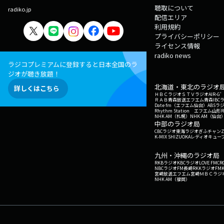
聴取について
radiko.jp
配信エリア
利用規約
プライバシーポリシー
ライセンス情報
radiko news
ラジコプレミアムに登録すると日本全国のラ
ジオが聴き放題！
北海道・東北のラジオ
詳しくはこちら
ＨＢＣラジオ
ＳＴＶラジオ
AIR-
ＲＡＢ青森放送
エフエム青森
IBC
Date fm（エフエム仙台）
ABSラ
Rhythm Station エフエム山形
NHK AM（札幌）
NHK AM（仙台
中部のラジオ局
CBCラジオ
東海ラジオ
ぎふチャン
Z
K-MIX SHIZUOKA
レディオキューブ
九州・沖縄のラジオ局
RKBラジオ
KBCラジオ
LOVE FM
CR
NBCラジオ
FM長崎
RKKラジオ
FM
宮崎放送
エフエム宮崎
ＭＢＣラジ
NHK AM（福岡）