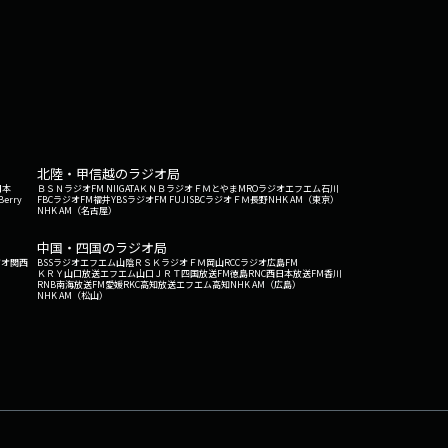
北陸・甲信越のラジオ局
日本
ＢＳＮラジオ
FM NIIGATA
ＫＮＢラジオ
ＦＭとやま
MROラジオ
エフエム石川
Berry
FBCラジオ
FM福井
YBSラジオ
FM FUJI
SBCラジオ
ＦＭ長野
NHK AM（東京）
NHK AM（名古屋）
中国・四国のラジオ局
ジオ関西
BSSラジオ
エフエム山陰
ＲＳＫラジオ
ＦＭ岡山
RCCラジオ
広島FM
ＫＲＹ山口放送
エフエム山口
ＪＲＴ四国放送
FM徳島
RNC西日本放送
FM香川
RNB南海放送
FM愛媛
RKC高知放送
エフエム高知
NHK AM（広島）
NHK AM（松山）