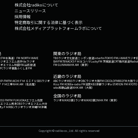
株式会社radikoについて
ニュースリリース
採用情報
特定商取引に関する法律に基づく表示
株式会社メディアプラットフォームラボについて
局
関東のラジオ局
G'（FM北海道）
FM NORTH WAVE
TBSラジオ
文化放送
ニッポン放送
interfm
TOKYO FM
J-WAVE
ラジオ
ラジオ
エフエム岩手
tbcラジオ
BAYFM78
NACK5
ＦＭヨコハマ
LuckyFM 茨城放送
CRT栃木放送
Radio
ジオ
エフエム秋田
YBC山形放送
FM GUNMA
NHK AM（東京）
RFCラジオ福島
ふくしまFM
）
近畿のラジオ局
IP-FM
FM AICHI
ＦＭ ＧＩＦＵ
SBSラジオ
ABCラジオ
MBSラジオ
OBCラジオ大阪
FM COCOLO
FM802
FM大阪
ラ
 ＦＭ三重
NHK AM（名古屋）
Kiss FM KOBE
e-radio FM滋賀
KBS京都ラジオ
α-STATION FM KYOTO
wbs和歌山放送
NHK AM（大阪）
全国のラジオ局
OSS FM
FM FUKUOKA
エフエム佐賀
ラジオNIKKEI第1
ラジオNIKKEI第2
NHK FM（東京）
Kエフエム熊本
OBSラジオ
エフエム大分
オ
μＦＭ
RBCiラジオ
ラジオ沖縄
FM沖縄
Copyright © radiko co., Ltd. All rights reserved