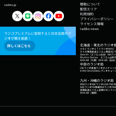
聴取について
radiko.jp
配信エリア
利用規約
プライバシーポリシー
ライセンス情報
radiko news
ラジコプレミアムに登録すると日本全国のラ
ジオが聴き放題！
北海道・東北のラジオ
詳しくはこちら
ＨＢＣラジオ
ＳＴＶラジオ
AIR-
ＲＡＢ青森放送
エフエム青森
IBC
Date fm（エフエム仙台）
ABSラ
Rhythm Station エフエム山形
NHK AM（札幌）
NHK AM（仙台
中部のラジオ局
CBCラジオ
東海ラジオ
ぎふチャン
Z
K-MIX SHIZUOKA
レディオキューブ
九州・沖縄のラジオ局
RKBラジオ
KBCラジオ
LOVE FM
CR
NBCラジオ
FM長崎
RKKラジオ
FM
宮崎放送
エフエム宮崎
ＭＢＣラジ
NHK AM（福岡）