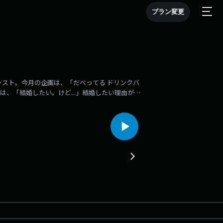
プラン変更
キャスト。今月の企画は、「だべってる ドリンクバ
は、「結婚したい。けど...」結婚したい理由が素
ん、チャッカ、10期・くじちゃん｜編集：10