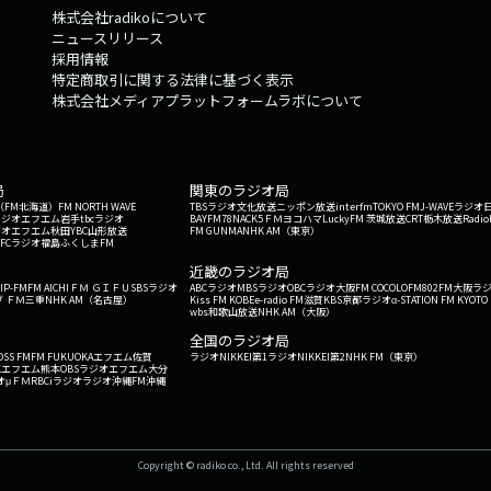
株式会社radikoについて
ニュースリリース
採用情報
特定商取引に関する法律に基づく表示
株式会社メディアプラットフォームラボについて
局
関東のラジオ局
G'（FM北海道）
FM NORTH WAVE
TBSラジオ
文化放送
ニッポン放送
interfm
TOKYO FM
J-WAVE
ラジオ
ラジオ
エフエム岩手
tbcラジオ
BAYFM78
NACK5
ＦＭヨコハマ
LuckyFM 茨城放送
CRT栃木放送
Radio
ジオ
エフエム秋田
YBC山形放送
FM GUNMA
NHK AM（東京）
RFCラジオ福島
ふくしまFM
）
近畿のラジオ局
IP-FM
FM AICHI
ＦＭ ＧＩＦＵ
SBSラジオ
ABCラジオ
MBSラジオ
OBCラジオ大阪
FM COCOLO
FM802
FM大阪
ラ
 ＦＭ三重
NHK AM（名古屋）
Kiss FM KOBE
e-radio FM滋賀
KBS京都ラジオ
α-STATION FM KYOTO
wbs和歌山放送
NHK AM（大阪）
全国のラジオ局
OSS FM
FM FUKUOKA
エフエム佐賀
ラジオNIKKEI第1
ラジオNIKKEI第2
NHK FM（東京）
Kエフエム熊本
OBSラジオ
エフエム大分
オ
μＦＭ
RBCiラジオ
ラジオ沖縄
FM沖縄
Copyright © radiko co., Ltd. All rights reserved