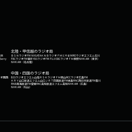
北陸・甲信越のラジオ局
日本
ＢＳＮラジオ
FM NIIGATA
ＫＮＢラジオ
ＦＭとやま
MROラジオ
エフエム石川
Berry
FBCラジオ
FM福井
YBSラジオ
FM FUJI
SBCラジオ
ＦＭ長野
NHK AM（東京）
NHK AM（名古屋）
中国・四国のラジオ局
ジオ関西
BSSラジオ
エフエム山陰
ＲＳＫラジオ
ＦＭ岡山
RCCラジオ
広島FM
ＫＲＹ山口放送
エフエム山口
ＪＲＴ四国放送
FM徳島
RNC西日本放送
FM香川
RNB南海放送
FM愛媛
RKC高知放送
エフエム高知
NHK AM（広島）
NHK AM（松山）