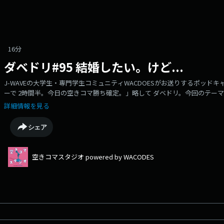
16分
ダベドリ#95 結婚したい。けど...
J-WAVEの大学生・専門学生コミュニティWACDOESがお送りするポッド
ーで 2時間半。今日の空きコマ勝ち確定。」略して ダベドリ。今回のテーマ
敵すぎるチャッカ。私達にこのトークテーマは早すぎた。（出演：7期・てぃ
詳細情報を見る
期・ゆうしょう）
シェア
空きコマスタジオ powered by WACODES