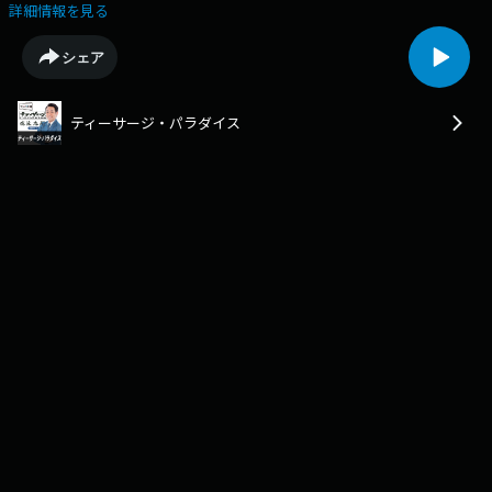
ティーサージ的沖縄の普通はＢでした！ ※本日はあーりーが担当です。
詳細情報を見る
シェア
ティーサージ・パラダイス