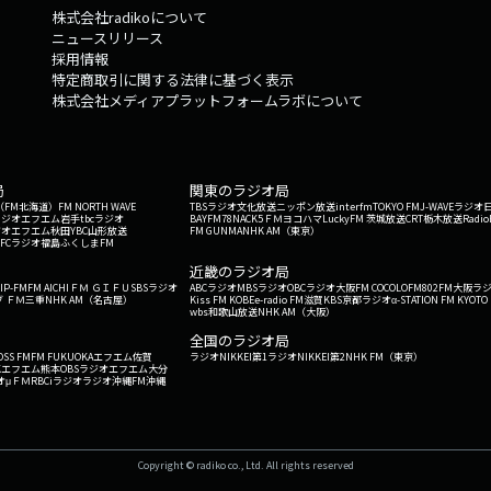
株式会社radikoについて
ニュースリリース
採用情報
特定商取引に関する法律に基づく表示
株式会社メディアプラットフォームラボについて
局
関東のラジオ局
G'（FM北海道）
FM NORTH WAVE
TBSラジオ
文化放送
ニッポン放送
interfm
TOKYO FM
J-WAVE
ラジオ
ラジオ
エフエム岩手
tbcラジオ
BAYFM78
NACK5
ＦＭヨコハマ
LuckyFM 茨城放送
CRT栃木放送
Radio
ジオ
エフエム秋田
YBC山形放送
FM GUNMA
NHK AM（東京）
RFCラジオ福島
ふくしまFM
）
近畿のラジオ局
IP-FM
FM AICHI
ＦＭ ＧＩＦＵ
SBSラジオ
ABCラジオ
MBSラジオ
OBCラジオ大阪
FM COCOLO
FM802
FM大阪
ラ
 ＦＭ三重
NHK AM（名古屋）
Kiss FM KOBE
e-radio FM滋賀
KBS京都ラジオ
α-STATION FM KYOTO
wbs和歌山放送
NHK AM（大阪）
全国のラジオ局
OSS FM
FM FUKUOKA
エフエム佐賀
ラジオNIKKEI第1
ラジオNIKKEI第2
NHK FM（東京）
Kエフエム熊本
OBSラジオ
エフエム大分
オ
μＦＭ
RBCiラジオ
ラジオ沖縄
FM沖縄
Copyright © radiko co., Ltd. All rights reserved