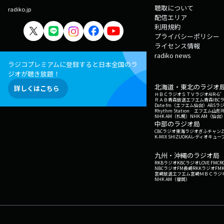
聴取について
radiko.jp
配信エリア
利用規約
プライバシーポリシー
ライセンス情報
radiko news
ラジコプレミアムに登録すると日本全国のラ
ジオが聴き放題！
北海道・東北のラジオ
詳しくはこちら
ＨＢＣラジオ
ＳＴＶラジオ
AIR-
ＲＡＢ青森放送
エフエム青森
IBC
Date fm（エフエム仙台）
ABSラ
Rhythm Station エフエム山形
NHK AM（札幌）
NHK AM（仙台
中部のラジオ局
CBCラジオ
東海ラジオ
ぎふチャン
Z
K-MIX SHIZUOKA
レディオキューブ
九州・沖縄のラジオ局
RKBラジオ
KBCラジオ
LOVE FM
CR
NBCラジオ
FM長崎
RKKラジオ
FM
宮崎放送
エフエム宮崎
ＭＢＣラジ
NHK AM（福岡）