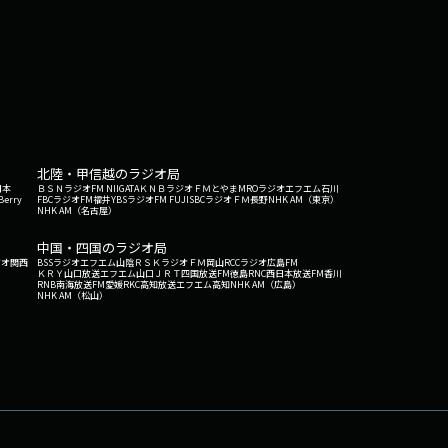
北陸・甲信越のラジオ局
日本
ＢＳＮラジオ
FM NIIGATA
ＫＮＢラジオ
ＦＭとやま
MROラジオ
エフエム石川
Berry
FBCラジオ
FM福井
YBSラジオ
FM FUJI
SBCラジオ
ＦＭ長野
NHK AM（東京）
NHK AM（名古屋）
中国・四国のラジオ局
ジオ関西
BSSラジオ
エフエム山陰
ＲＳＫラジオ
ＦＭ岡山
RCCラジオ
広島FM
ＫＲＹ山口放送
エフエム山口
ＪＲＴ四国放送
FM徳島
RNC西日本放送
FM香川
RNB南海放送
FM愛媛
RKC高知放送
エフエム高知
NHK AM（広島）
NHK AM（松山）