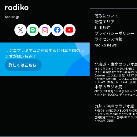
聴取について
radiko.jp
配信エリア
利用規約
プライバシーポリシー
ライセンス情報
radiko news
ラジコプレミアムに登録すると日本全国のラ
ジオが聴き放題！
北海道・東北のラジオ
詳しくはこちら
ＨＢＣラジオ
ＳＴＶラジオ
AIR-
ＲＡＢ青森放送
エフエム青森
IBC
Date fm（エフエム仙台）
ABSラ
Rhythm Station エフエム山形
NHK AM（札幌）
NHK AM（仙台
中部のラジオ局
CBCラジオ
東海ラジオ
ぎふチャン
Z
K-MIX SHIZUOKA
レディオキューブ
九州・沖縄のラジオ局
RKBラジオ
KBCラジオ
LOVE FM
CR
NBCラジオ
FM長崎
RKKラジオ
FM
宮崎放送
エフエム宮崎
ＭＢＣラジ
NHK AM（福岡）