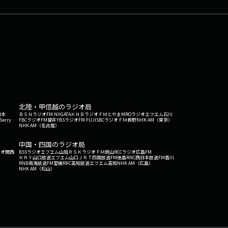
北陸・甲信越のラジオ局
日本
ＢＳＮラジオ
FM NIIGATA
ＫＮＢラジオ
ＦＭとやま
MROラジオ
エフエム石川
Berry
FBCラジオ
FM福井
YBSラジオ
FM FUJI
SBCラジオ
ＦＭ長野
NHK AM（東京）
NHK AM（名古屋）
中国・四国のラジオ局
ジオ関西
BSSラジオ
エフエム山陰
ＲＳＫラジオ
ＦＭ岡山
RCCラジオ
広島FM
ＫＲＹ山口放送
エフエム山口
ＪＲＴ四国放送
FM徳島
RNC西日本放送
FM香川
RNB南海放送
FM愛媛
RKC高知放送
エフエム高知
NHK AM（広島）
NHK AM（松山）