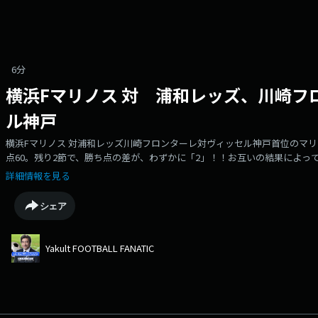
6分
横浜Fマリノス 対 浦和レッズ、川崎フ
ル神戸
横浜Fマリノス 対浦和レッズ川崎フロンターレ対ヴィッセル神戸首位のマリ
点60。残り2節で、勝ち点の差が、わずかに「2」！！お互いの結果によっ
スが勝って、フロンターレが引き分け、または負けた場合、マリノス優勝と
詳細情報を見る
ンターレ対ヴィッセル神戸試合の行方を、大胆妄想「二元」ヴァーチャル
シェア
Yakult FOOTBALL FANATIC