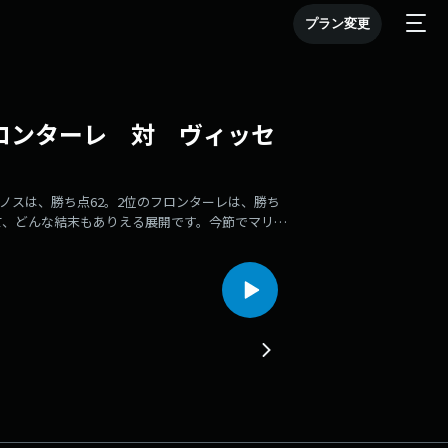
プラン変更
ロンターレ 対 ヴィッセ
ノスは、勝ち点62。2位のフロンターレは、勝ち
て、どんな結末もありえる展開です。今節でマリノ
なります。横浜Fマリノス 対浦和レッズ川崎フロ
実況！！