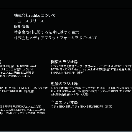
株式会社radikoについて
ニュースリリース
採用情報
特定商取引に関する法律に基づく表示
株式会社メディアプラットフォームラボについて
局
関東のラジオ局
G'（FM北海道）
FM NORTH WAVE
TBSラジオ
文化放送
ニッポン放送
interfm
TOKYO FM
J-WAVE
ラジオ
ラジオ
エフエム岩手
tbcラジオ
BAYFM78
NACK5
ＦＭヨコハマ
LuckyFM 茨城放送
CRT栃木放送
Radio
ジオ
エフエム秋田
YBC山形放送
FM GUNMA
NHK AM（東京）
RFCラジオ福島
ふくしまFM
）
近畿のラジオ局
IP-FM
FM AICHI
ＦＭ ＧＩＦＵ
SBSラジオ
ABCラジオ
MBSラジオ
OBCラジオ大阪
FM COCOLO
FM802
FM大阪
ラ
 ＦＭ三重
NHK AM（名古屋）
Kiss FM KOBE
e-radio FM滋賀
KBS京都ラジオ
α-STATION FM KYOTO
wbs和歌山放送
NHK AM（大阪）
全国のラジオ局
OSS FM
FM FUKUOKA
エフエム佐賀
ラジオNIKKEI第1
ラジオNIKKEI第2
NHK FM（東京）
Kエフエム熊本
OBSラジオ
エフエム大分
オ
μＦＭ
RBCiラジオ
ラジオ沖縄
FM沖縄