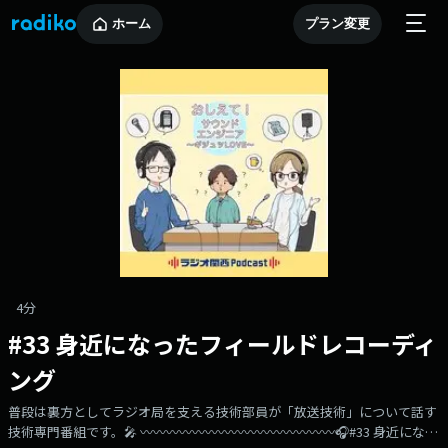
ホーム
プラン変更
4分
#33 身近になったフィールドレコーディ
ング
普段は裏方としてラジオ局を支える技術部員が「放送技術」について話す
技術専門番組です。🎤 〰〰〰〰〰〰〰〰〰〰〰〰〰〰〰🎧#33 身近になっ