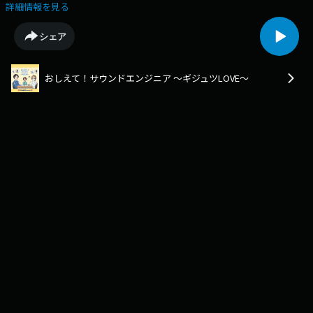
たフィールドレコーディング（2022年1月9日放送）☆ラジオ関西トピック
詳細情報を見る
スサイト「ラジトピ」でも配信中☆「音」で海が見える？ かつては「デン
スケ」が大活躍した「フィールドレコーディング」の世界 | ラジトピ ラジ
シェア
オ関西トピックス (jocr.jp)
おしえて！サウンドエンジニア ～ギジュツLOVE～