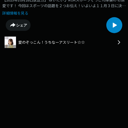
愛です！ 今回はスポーツの話題を２つお伝え！いよいよ１１月３日に決勝
戦が行われます 草野球の沖縄一を決める オリオンスーパーベースボール
詳細情報を見る
の準決勝と 琉球ゴールデンキングスのホーム開幕戦・チャンピオンセレモ
ニーの模様も含めてお伝えします。 まずは、草野球沖縄１を決める オリ
シェア
オンスーパーベースボールの話題からです！！！１０月１５日、豊見城市
の瀬長島野球場で 草野球の沖縄一を決めるオリオンスーパーベースボール
チャンピオンカテゴリーとシニアカテゴリーの準決勝が行われ、チャンピ
愛のぞっこん！うちなーアスリート☆☆
オンカテゴリーは下半身タイガースと西観タタミが、準決勝を制し、 それ
ぞれ決勝戦にコマを進めました。 決勝進出を決めた2チームの決勝戦に向
けた意気込みをお聞きいただきます。 つづいては、バスケットボール琉球
ゴールデンキングスの話題。昨シーズンのBリーグ王者・琉球ゴールデン
キングスのホーム開幕戦が １０月２５日、沖縄アリーナで行われました。
この日は、試合後に昨シーズンの優勝を記念したチャンピオンリングセレ
モニーも行れ、多くのファンが見守りました。 そのセレモニーの模様もお
送りします♪ 注：著作権等の関係で、 番組BGM・テーマ曲などは実際の
放送のものとは 異なるものを使用しています。