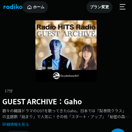
ホーム
プラン変更
17分
GUEST ARCHIVE：Gaho
数々の韓国ドラマのOSTを歌ってきたGaho。日本では「梨泰院クラス」
の主題歌「始まり」で人気に！その他「スタート・アップ」「秘密の森
２」「智異山」など、人気ドラマのOSTにも参加。またソングライターと
詳細情報を見る
して,SHINeeなどK―Popグループに楽曲を提供してきた。そんなGaho