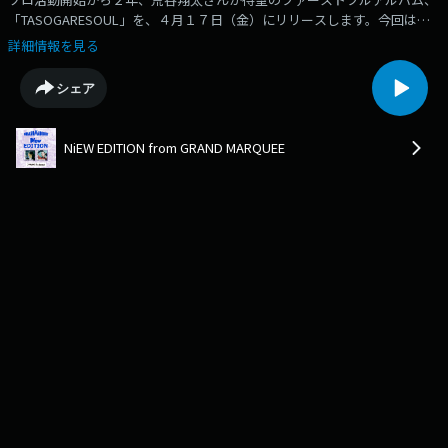
「TASOGARESOUL」を、４月１７日（金）にリリースします。今回は音
楽ライターの矢島由佳子さんと深掘りしました！（2026/04/15 OA）
詳細情報を見る
シェア
NiEW EDITION from GRAND MARQUEE