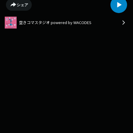
便性は、絶大だ。いいとこどり、していこうゼ！（出演：4年まっか・4年
シェア
たまな・1年琥珀｜編集：4年さんふじ）
空きコマスタジオ powered by WACODES