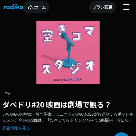
ホーム
プラン変更
7分
ダべドリ#20 映画は劇場で観る？
J-WAVEの大学生・専門学生コミュニティWACDOESがお送りするポッドキ
ャスト。今月の企画は、「だべってる ドリンクバーで 2時間半。今日の空
きコマ勝ち確定。」略して ダベドリ。今日のテーマは、「劇場・生、配信
詳細情報を見る
の違い」劇場の音は聴くというより、振動を響きを感じるもの！配信の利