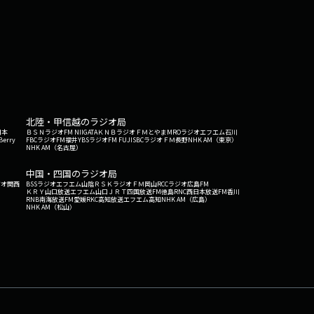
北陸・甲信越のラジオ局
日本
ＢＳＮラジオ
FM NIIGATA
ＫＮＢラジオ
ＦＭとやま
MROラジオ
エフエム石川
Berry
FBCラジオ
FM福井
YBSラジオ
FM FUJI
SBCラジオ
ＦＭ長野
NHK AM（東京）
NHK AM（名古屋）
中国・四国のラジオ局
ジオ関西
BSSラジオ
エフエム山陰
ＲＳＫラジオ
ＦＭ岡山
RCCラジオ
広島FM
ＫＲＹ山口放送
エフエム山口
ＪＲＴ四国放送
FM徳島
RNC西日本放送
FM香川
RNB南海放送
FM愛媛
RKC高知放送
エフエム高知
NHK AM（広島）
NHK AM（松山）