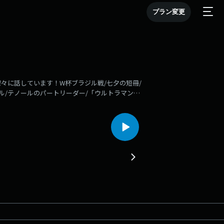
プラン変更
々に話しています！W杯ブラジル戦/七夕の短冊/
ル/テノールのパートリーダー/「ウルトラマンセ
n有楽町よみうホール』/緊張のほぐし方/國神とし
51 メッセージ紹介：合唱コンの思い出12:38 番組
ント「野村康太とみんなのむこう側」開催します！！野村
.com/events/nomurakouta/--------
。感想、普通のお便り（ふつおた）、タイトル案な
https://x.com/kouta_annp番組公式
村康太ANNP をつけてぜひ感想など投稿お願いします！「野村康太
ピソードを無料で配信します。お気に入り登録もお願
-a2775b04efaa（Apple、Spotify ,Amazon Music
ります。）