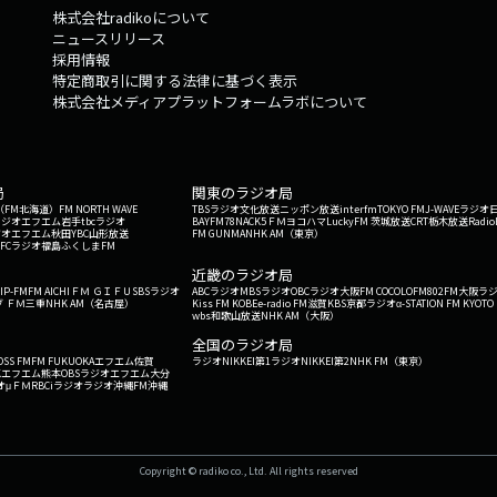
株式会社radikoについて
ニュースリリース
採用情報
特定商取引に関する法律に基づく表示
株式会社メディアプラットフォームラボについて
局
関東のラジオ局
G'（FM北海道）
FM NORTH WAVE
TBSラジオ
文化放送
ニッポン放送
interfm
TOKYO FM
J-WAVE
ラジオ
ラジオ
エフエム岩手
tbcラジオ
BAYFM78
NACK5
ＦＭヨコハマ
LuckyFM 茨城放送
CRT栃木放送
Radio
ジオ
エフエム秋田
YBC山形放送
FM GUNMA
NHK AM（東京）
RFCラジオ福島
ふくしまFM
）
近畿のラジオ局
IP-FM
FM AICHI
ＦＭ ＧＩＦＵ
SBSラジオ
ABCラジオ
MBSラジオ
OBCラジオ大阪
FM COCOLO
FM802
FM大阪
ラ
 ＦＭ三重
NHK AM（名古屋）
Kiss FM KOBE
e-radio FM滋賀
KBS京都ラジオ
α-STATION FM KYOTO
wbs和歌山放送
NHK AM（大阪）
全国のラジオ局
OSS FM
FM FUKUOKA
エフエム佐賀
ラジオNIKKEI第1
ラジオNIKKEI第2
NHK FM（東京）
Kエフエム熊本
OBSラジオ
エフエム大分
オ
μＦＭ
RBCiラジオ
ラジオ沖縄
FM沖縄
Copyright © radiko co., Ltd. All rights reserved