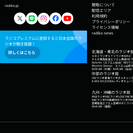
聴取について
radiko.jp
配信エリア
利用規約
プライバシーポリシー
ライセンス情報
radiko news
ラジコプレミアムに登録すると日本全国のラ
ジオが聴き放題！
北海道・東北のラジオ
詳しくはこちら
ＨＢＣラジオ
ＳＴＶラジオ
AIR-
ＲＡＢ青森放送
エフエム青森
IBC
Date fm（エフエム仙台）
ABSラ
Rhythm Station エフエム山形
NHK AM（札幌）
NHK AM（仙台
中部のラジオ局
CBCラジオ
東海ラジオ
ぎふチャン
Z
K-MIX SHIZUOKA
レディオキューブ
九州・沖縄のラジオ局
RKBラジオ
KBCラジオ
LOVE FM
CR
NBCラジオ
FM長崎
RKKラジオ
FM
宮崎放送
エフエム宮崎
ＭＢＣラジ
NHK AM（福岡）