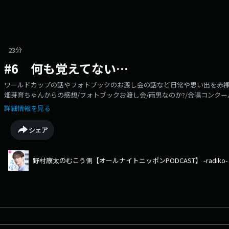
23分
#6 何も覚えてない…
ワールドカップの話やフォトブックのお渡し会の話など日常や思い出を赤裸
畑芽育ちゃんからの感想/フォトブックお渡し会/雨男なのか?/合唱コンクー
ブン」を合唱/サンタルチア/10月18日開催『野村康太とみんなのむこう側i
詳細情報を見る
て緊張00:00 オープニング〜タイトルコール03:21 先輩からのアドバイス08:
イベント情報15:34 エンディング--------10月18日（日）に番組イベ
シェア
康太の生のトークを聴きに来てください！チケット先行発売受付中！https://event.1242
「野村康太のむこう側」は、野村康太の素顔に触れられるトーク番組です
どあなたからのメールお待ちしています📩kouta@allnightnippon.com番組公式X：
野村康太のむこう側【オールナイトニッポンPODCAST】 -radiko-
Instagram：https://www.instagram.com/kouta_annp/#野
のむこう側」はradikoで聴いていただけると嬉しいです！全ての配信エ
いします！https://radiko.jp/podcast/channels/95a93934-d11f-4ec5-9626
等の配信プラットフォームでは、最新のエピソードは１ヶ月間の配信とな