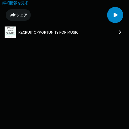
自分達らしさについて語ります。J-WAVE（81.3）にて毎週月曜～木曜
詳細情報を見る
22:00-24:00でオンエアしているワイドプログラム『SONARMUSIC』に
て、毎日22:41-22:46にてオンエア中。音楽との「まだ、ここにない、出会
シェア
い。」 をお届けしている、『RECRUIT OPPORTUNITY FOR MUSIC』の放送
アーカイブ。
RECRUIT OPPORTUNITY FOR MUSIC