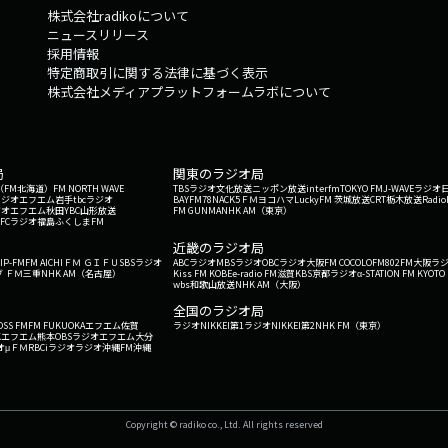
株式会社radikoについて
ニュースリリース
採用情報
特定商取引に関する法律に基づく表示
株式会社メディアプラットフォームラボについて
局
関東のラジオ局
G'（FM北海道）
FM NORTH WAVE
TBSラジオ
文化放送
ニッポン放送
interfm
TOKYO FM
J-WAVE
ラジオ
ラジオ
エフエム岩手
tbcラジオ
BAYFM78
NACK5
ＦＭヨコハマ
LuckyFM 茨城放送
CRT栃木放送
Radio
ジオ
エフエム秋田
YBC山形放送
FM GUNMA
NHK AM（東京）
RFCラジオ福島
ふくしまFM
）
近畿のラジオ局
IP-FM
FM AICHI
ＦＭ ＧＩＦＵ
SBSラジオ
ABCラジオ
MBSラジオ
OBCラジオ大阪
FM COCOLO
FM802
FM大阪
ラ
 ＦＭ三重
NHK AM（名古屋）
Kiss FM KOBE
e-radio FM滋賀
KBS京都ラジオ
α-STATION FM KYOTO
wbs和歌山放送
NHK AM（大阪）
全国のラジオ局
OSS FM
FM FUKUOKA
エフエム佐賀
ラジオNIKKEI第1
ラジオNIKKEI第2
NHK FM（東京）
Kエフエム熊本
OBSラジオ
エフエム大分
オ
μＦＭ
RBCiラジオ
ラジオ沖縄
FM沖縄
Copyright © radiko co., Ltd. All rights reserved