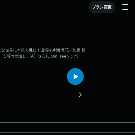
プラン変更
未来な世界に本気で挑む！出演は片瀬 真花／加藤 柊
随時参加します）さらにRain Treeメンバーと
、話題のWEB3.0や暗号通貨、メタバースな
やすく、楽しく、一緒に学んでいきます。さらに――メ
ーチャルの新しい経済圏って何？」そんな疑問も自
一緒に、“未来”の森へ迷い込んでみませんか？