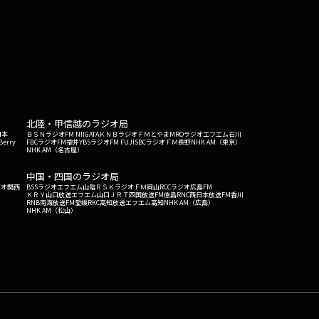
北陸・甲信越のラジオ局
日本
ＢＳＮラジオ
FM NIIGATA
ＫＮＢラジオ
ＦＭとやま
MROラジオ
エフエム石川
Berry
FBCラジオ
FM福井
YBSラジオ
FM FUJI
SBCラジオ
ＦＭ長野
NHK AM（東京）
NHK AM（名古屋）
中国・四国のラジオ局
ジオ関西
BSSラジオ
エフエム山陰
ＲＳＫラジオ
ＦＭ岡山
RCCラジオ
広島FM
ＫＲＹ山口放送
エフエム山口
ＪＲＴ四国放送
FM徳島
RNC西日本放送
FM香川
RNB南海放送
FM愛媛
RKC高知放送
エフエム高知
NHK AM（広島）
NHK AM（松山）