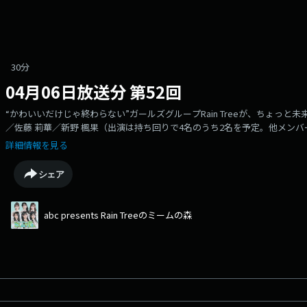
30分
04月06日放送分 第52回
“かわいいだけじゃ終わらない”ガールズグループRain Treeが、ちょっと
／佐藤 莉華／新野 楓果（出演は持ち回りで4名のうち2名を予定。他メンバーも
一緒にこの番組を小永井一歩（フリーアナウンサー）がナビゲート。番組では
詳細情報を見る
ど、ちょっと難しそうなテーマにRain Treeがゼロからチャレンジ。わかり
ンバーが“アイドル力”を磨くチャレンジ企画も毎週お届け！「リアル×バ
シェア
然とクリアに。知ればきっと、世界がちょっと面白くなる。Rain Treeと
abc presents Rain Treeのミームの森