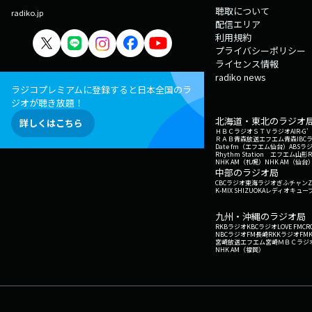
聴取について
radiko.jp
配信エリア
利用規約
プライバシーポリシー
ライセンス情報
radiko news
ラジコプレミアムに登録すると日本全国のラ
ジオが聴き放題！
北海道・東北のラジオ
詳しくはこちら
ＨＢＣラジオ
ＳＴＶラジオ
AIR-
ＲＡＢ青森放送
エフエム青森
IBC
Date fm（エフエム仙台）
ABSラ
Rhythm Station エフエム山形
NHK AM（札幌）
NHK AM（仙台
中部のラジオ局
CBCラジオ
東海ラジオ
ぎふチャン
Z
K-MIX SHIZUOKA
レディオキューブ
九州・沖縄のラジオ局
RKBラジオ
KBCラジオ
LOVE FM
CR
NBCラジオ
FM長崎
RKKラジオ
FM
宮崎放送
エフエム宮崎
ＭＢＣラジ
NHK AM（福岡）