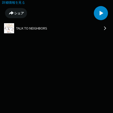
えば…”の話は映画音楽のお話。〇Xアカウントhttps://twitter.com/ttn813
詳細情報を見る
〇Instagramアカウントhttps://www.instagram.com/ttn813_/〇番組の感
想はこちらからもお待ちしていますhttps://www.j-
シェア
wave.co.jp/original/talktoneighbors/message/
TALK TO NEIGHBORS