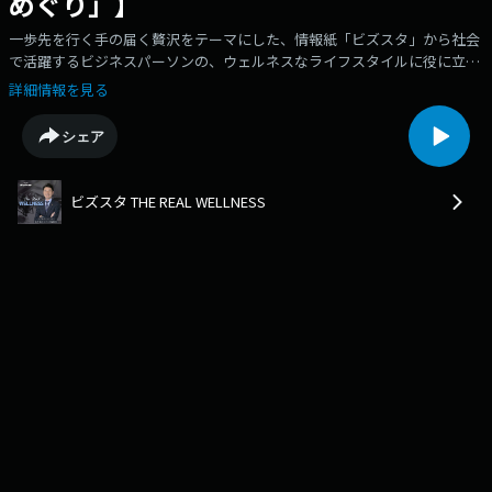
めぐり」】
一歩先を行く手の届く贅沢をテーマにした、情報紙「ビズスタ」から社会
で活躍するビジネスパーソンの、ウェルネスなライフスタイルに役に立つ
最新情報をお届けします。12月27日OA致しました東京動物園協会主催「
詳細情報を見る
冬の周遊キャンペーン都立動物園・水族園謎めぐり」についてのご紹介で
す。
シェア
ビズスタ THE REAL WELLNESS