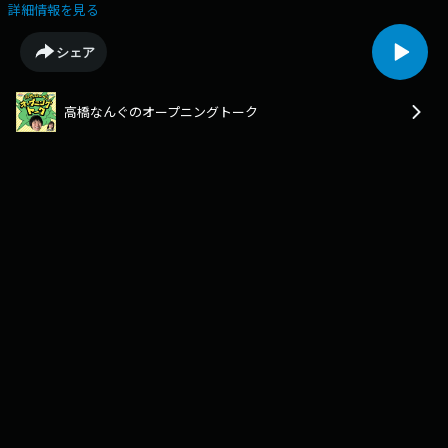
トーク蓄積コンテンツ。［毎週金曜15時に"なるべく忘れず"に更新］
詳細情報を見る
Email :kin@ohbsn.comX :twitter.com/kinten_bsn
シェア
高橋なんぐのオープニングトーク