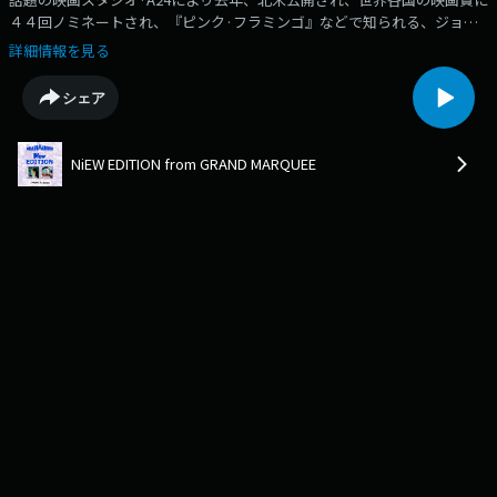
４４回ノミネートされ、『ピンク·フラミンゴ』などで知られる、ジョン·
ウォーターズが2024年最高の映画に挙げたことでも話題の作品、「愛はス
詳細情報を見る
テロイド」についてライターの浅井美咲さんと深堀りしました！
シェア
NiEW EDITION from GRAND MARQUEE