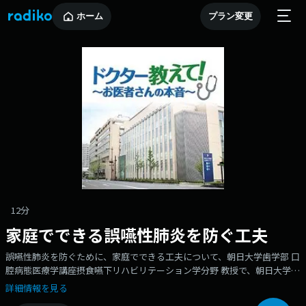
ホーム
プラン変更
12分
家庭でできる誤嚥性肺炎を防ぐ工夫
誤嚥性肺炎を防ぐために、家庭でできる工夫について、朝日大学歯学部 口
腔病態医療学講座摂食嚥下リハビリテーション学分野 教授で、朝日大学病
院口腔管理・食支援センターのセンター長でもある谷口裕重（たにぐち・
詳細情報を見る
ひろしげ）先生にお話を伺います。