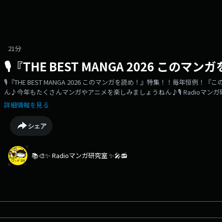
21分
🎙『THE BEST MANGA 2026 この
🎙『THE BEST MANGA 2026 このマンガを読め！』特集！！毎年恒
ん♪今年もたくさんマンガやアニメを楽しみましょうねん♪🎙 Radioマン
主任でイラストレーターの むらいけんたろう がマンガ・アニメを深掘りする
詳細情報を見る
RKKラジオ FM91.4 / AM1197毎週土曜日 よる9時30分～沖縄 RBCiラジオ FM92
Apple Podcast / Spotify / YouTube / Voicy ほか毎週土曜日 
シェア
のマンガ研究室は放送は「ウマ？馬!!ウママンガ」特集です！！📩 リスナ
日の夜に収録 します。月曜夕方6時まで に、ぜひメッセージをお寄せください！●メール:
マンガ研究室●まこり～ぬ Instagram: @makikocafe●むらい主任 Instagr
📚🎨✨ Radioマンガ研究室 ✨🎤📻
キャストプラットフォームはこちら 👇https://linktr.ee/mangakenkyuu
https://www.youtube.com/@radio_manga👀 毎週更新のエピ
「THE BEST MANGA 2026 このマンガを読め！」1位：「怪獣を解剖す
藤ようこ / 梨木香歩（新潮社）3位：「隙間」高妍 （KADOKAWA）4位
「ザ・バックラッシャー」岡田索雲（双葉社）6位：「絵師ムネチカ」さそ
かわじろう（マガジンハウス）8位：「『壇蜜』」清野とおる（講談社）9位：
位：「バルバロ！」岩浪れんじ（双葉社）11位：「半分姉弟」藤見よいこ（