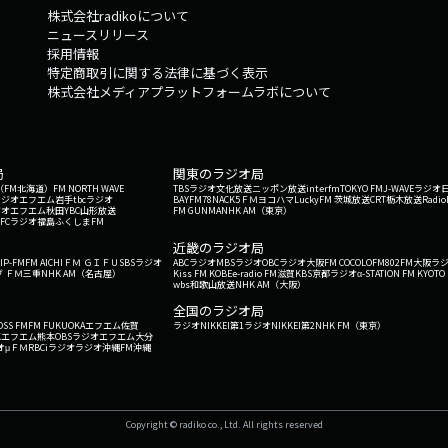
株式会社radikoについて
（ヒーローズ）12位：「緑の予感たち」千葉ミドリ（リイド社）14位：「男の
ニュースリリース
ウザンブックス）15位：「趣都」山口晃（講談社）16位：「1秒24コマの
採用情報
「ROCA コンプリート」いしいひさいち（徳間書店）18位：「ヘンカイパ
特定商取引に関する法律に基づく表示
大山海（リイド社）20位：「ナイトメアバスターズ」赤瀬由里子（リイド
株式会社メディアプラットフォームラボについて
社）■第4回『THE BEST MANGA 2026 このマンガを読め！』☆マ
じろう短編集」かわじろう☆マンガ研究室大賞アニメ賞・・・・「機動戦士Gund
戸洋司、庵野秀明☆主任賞・・・・・・・・・・・・・・「RIOT」塚田
ら売るほど」児島青■第3回『マンガ研究室アワード2024』☆マンガ研究
局
関東のラジオ局
リ、出内テツオ☆マンガ研究室大賞アニメ賞・・・・「きみの色」監督：
G'（FM北海道）
FM NORTH WAVE
TBSラジオ
文化放送
ニッポン放送
interfm
TOKYO FM
J-WAVE
ラジオ
賞・・・・・・・・・・・・・・「室外機室」ちょめ☆まこり～ぬ賞・・
ラジオ
エフエム岩手
tbcラジオ
BAYFM78
NACK5
ＦＭヨコハマ
LuckyFM 茨城放送
CRT栃木放送
Radio
ジオ
エフエム秋田
YBC山形放送
FM GUNMA
NHK AM（東京）
子■第2回『マンガ研究室アワード2023』☆マンガ研究室大賞マンガ賞・
RFCラジオ福島
ふくしまFM
）
アニメ賞・・・・「北極百貨店のコンシェルジュさん」監督：板津匡覧監
近畿のラジオ局
賞・・・・「これ描いて死ね」とよ田みのる☆リスナー部門アニメ賞・・
IP-FM
FM AICHI
ＦＭ ＧＩＦＵ
SBSラジオ
ABCラジオ
MBSラジオ
OBCラジオ大阪
FM COCOLO
FM802
FM大阪
ラ
 ＦＭ三重
NHK AM（名古屋）
Kiss FM KOBE
e-radio FM滋賀
KBS京都ラジオ
α-STATION FM KYOTO
（マンガ）・・・・・・・・・「東京ヒゴロ」松本大洋☆まこり～ぬ賞（マ
wbs和歌山放送
NHK AM（大阪）
『マンガ研究室アワード2022』☆マンガ研究室大賞マンガ賞・・・・「RO
全国のラジオ局
☆マンガ研究室大賞アニメ賞・・・・「犬王」湯浅政明☆リスナー部門マ
OSS FM
FM FUKUOKA
エフエム佐賀
ラジオNIKKEI第1
ラジオNIKKEI第2
NHK FM（東京）
田晋一☆リスナー部門アニメ賞・・・・「SPY×FAMILY」遠藤達哉☆主
Kエフエム熊本
OBSラジオ
エフエム大分
オ
μＦＭ
RBCiラジオ
ラジオ沖縄
FM沖縄
☆まこり～ぬ賞（マンガ）・・・・・・「緑の歌 - 収集群風」高 妍#怪獣
ンガを読め#怪獣8号#家守綺譚#近藤ようこ#隙間#高妍#台湾#あたらしいと
壇蜜#radiko#ラジオ#ポッドキャスト#Podcast#マンガ研究室
Copyright © radiko co., Ltd. All rights reserved