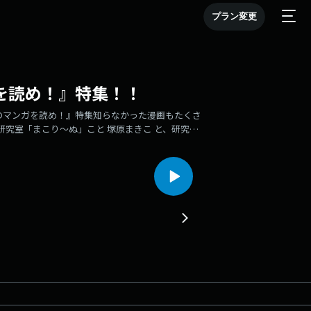
プラン変更
マンガを読め！』特集！！
例！『このマンガを読め！』特集知らなかった漫画もたくさ
ガ研究室「まこり～ぬ」こと 塚原まきこ と、研究室
ラジオ番組！📻 放送情報▶ 地上波ラジオ熊本
.1 / AM738毎週金曜日 深夜24時～▶ 配信radiko /
よる10時ごろ配信！アーカイブも全話公開中✨🎨 特集情報★次回
ーさんからのメッセージ募集中！次回の放送は 月曜
 manga@rkk.jp●X（旧Twitter）: #
am: @kenken_sketch📌 公式リンク集各種ポッド
situ👇 YouTubeはこちら！マンガ研究室公式チャンネル
ソードで、マンガ・アニメの魅力を発見してください😊■
る」サイトウマド（KADOKAWA）2位：「家守綺譚」近
：「ソウル・サーチン」新里堅進（リイド社）5位：
うあきら（双葉社）7位：「あたらしいともだち」
「本なら売るほど」児島青（KADOKAWA）10
リイド社）12位：「三角兄弟」トキワセイイチ