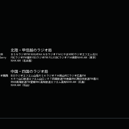
皮の物語」ユベール / ザンジム / 井田海帆（サ
ぼくの人生」りんたろう（河出書房新社）17位：
ン」エルド吉水（リイド社）19位：「はにま通信」
社）20位：「人間一生図巻」いがらしみきお（双葉
ンガ研究室大賞マンガ賞・・・・「あたらしいともだちかわ
am GQuuuuuuX」監督：鶴巻和哉 脚本：榎
ゆうた☆まこり～ぬ賞・・・・・・・・・・・「本な
室大賞マンガ賞・・・・「ふつうの軽音部」クワハ
北陸・甲信越のラジオ局
山田尚子／脚本：吉田玲子☆主任
日本
ＢＳＮラジオ
FM NIIGATA
ＫＮＢラジオ
ＦＭとやま
MROラジオ
エフエム石川
・・・・・・・・・「ありす、宇宙までも」売野機
Berry
FBCラジオ
FM福井
YBSラジオ
FM FUJI
SBCラジオ
ＦＭ長野
NHK AM（東京）
NHK AM（名古屋）
・・・「東京ヒゴロ」松本大洋☆マンガ研究室大賞
督／原作：西村ツチカ☆リスナー部門マンガ
中国・四国のラジオ局
・・「推しの子」赤坂アカ×横槍メンゴ☆主任賞
ジオ関西
BSSラジオ
エフエム山陰
ＲＳＫラジオ
ＦＭ岡山
RCCラジオ
広島FM
ＫＲＹ山口放送
エフエム山口
ＪＲＴ四国放送
FM徳島
RNC西日本放送
FM香川
ンガ）・・・・・・「砂の都」町田洋■第1回
RNB南海放送
FM愛媛
RKC高知放送
エフエム高知
NHK AM（広島）
CA 吉川ロカ ストーリーライブ」いしいひさいち
NHK AM（松山）
ンガ賞・・・・「その着せ替え人形は恋をする」福
任賞（マンガ）・・・・・・・・・「大友克洋全集」
を解剖する#サイトウマド#フリースタイル#このマ
もだち#かわじろう#絵師ムネチカ#さそうあきら#