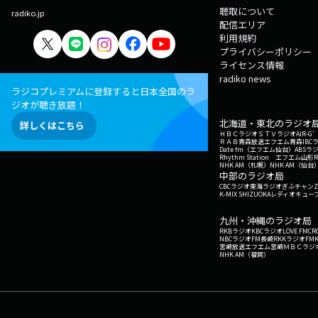
聴取について
radiko.jp
配信エリア
利用規約
プライバシーポリシー
ライセンス情報
radiko news
ラジコプレミアムに登録すると日本全国のラ
ジオが聴き放題！
北海道・東北のラジオ
詳しくはこちら
ＨＢＣラジオ
ＳＴＶラジオ
AIR-
ＲＡＢ青森放送
エフエム青森
IBC
Date fm（エフエム仙台）
ABSラ
Rhythm Station エフエム山形
NHK AM（札幌）
NHK AM（仙台
中部のラジオ局
CBCラジオ
東海ラジオ
ぎふチャン
Z
K-MIX SHIZUOKA
レディオキューブ
九州・沖縄のラジオ局
RKBラジオ
KBCラジオ
LOVE FM
CR
NBCラジオ
FM長崎
RKKラジオ
FM
宮崎放送
エフエム宮崎
ＭＢＣラジ
NHK AM（福岡）