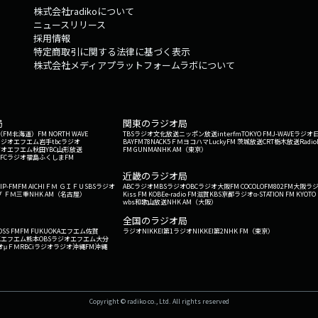
株式会社radikoについて
ニュースリリース
採用情報
特定商取引に関する法律に基づく表示
株式会社メディアプラットフォームラボについて
局
関東のラジオ局
G'（FM北海道）
FM NORTH WAVE
TBSラジオ
文化放送
ニッポン放送
interfm
TOKYO FM
J-WAVE
ラジオ
ラジオ
エフエム岩手
tbcラジオ
BAYFM78
NACK5
ＦＭヨコハマ
LuckyFM 茨城放送
CRT栃木放送
Radio
ジオ
エフエム秋田
YBC山形放送
FM GUNMA
NHK AM（東京）
RFCラジオ福島
ふくしまFM
）
近畿のラジオ局
IP-FM
FM AICHI
ＦＭ ＧＩＦＵ
SBSラジオ
ABCラジオ
MBSラジオ
OBCラジオ大阪
FM COCOLO
FM802
FM大阪
ラ
 ＦＭ三重
NHK AM（名古屋）
Kiss FM KOBE
e-radio FM滋賀
KBS京都ラジオ
α-STATION FM KYOTO
wbs和歌山放送
NHK AM（大阪）
全国のラジオ局
OSS FM
FM FUKUOKA
エフエム佐賀
ラジオNIKKEI第1
ラジオNIKKEI第2
NHK FM（東京）
Kエフエム熊本
OBSラジオ
エフエム大分
オ
μＦＭ
RBCiラジオ
ラジオ沖縄
FM沖縄
Copyright © radiko co., Ltd. All rights reserved