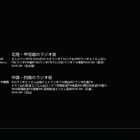
北陸・甲信越のラジオ局
日本
ＢＳＮラジオ
FM NIIGATA
ＫＮＢラジオ
ＦＭとやま
MROラジオ
エフエム石川
Berry
FBCラジオ
FM福井
YBSラジオ
FM FUJI
SBCラジオ
ＦＭ長野
NHK AM（東京）
NHK AM（名古屋）
中国・四国のラジオ局
ジオ関西
BSSラジオ
エフエム山陰
ＲＳＫラジオ
ＦＭ岡山
RCCラジオ
広島FM
ＫＲＹ山口放送
エフエム山口
ＪＲＴ四国放送
FM徳島
RNC西日本放送
FM香川
RNB南海放送
FM愛媛
RKC高知放送
エフエム高知
NHK AM（広島）
NHK AM（松山）