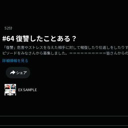
52分
#64 復讐したことある？
「復讐」危害やストレスを与えた相手に対して報復したり仕返しをしたり
ピソードをみなさんから募集しました。＝＝＝＝＝＝＝＝＝＝皆さんから
マイノリティーやたかさき、南への質問、悩み相談などふつおたもお待ち
詳細情報を見る
中。メッセージはXで #エグザンプル813 をつけて投稿もしくは番組ホームページに
https://www.j-wave.co.jp/original/exsample/コーナー
シェア
ど、言うほどでもないオチもないし、面白くもない、吐きたいけど、吐け
い！二人が川柳にします！『サンクスシャンクス』シャンクス、東出、カ
悩みを相談してみませんか？「ありがとう」の気持ちを込めて相談に乗り
EX SAMPLE