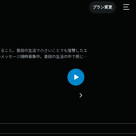
プラン変更
すること。普段の生活で小さいことでも復讐したエ
のメッセージ随時募集中。普段の生活の中で感じた
しております。そして各コーナーへのメールも受付
あるMESSAGE TO STUDIO から！
は・・・『痰壺川柳』愚痴、悩み、何気ない出来事、普段言いたいけ
ない、そんな痰のようなメッセージを送ってくださ
イトにリスナーの皆さんが普段の生活で抱えている
ます！