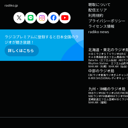
聴取について
radiko.jp
配信エリア
利用規約
プライバシーポリシー
ライセンス情報
radiko news
ラジコプレミアムに登録すると日本全国のラ
ジオが聴き放題！
北海道・東北のラジオ
詳しくはこちら
ＨＢＣラジオ
ＳＴＶラジオ
AIR-
ＲＡＢ青森放送
エフエム青森
IBC
Date fm（エフエム仙台）
ABSラ
Rhythm Station エフエム山形
NHK AM（札幌）
NHK AM（仙台
中部のラジオ局
CBCラジオ
東海ラジオ
ぎふチャン
Z
K-MIX SHIZUOKA
レディオキューブ
九州・沖縄のラジオ局
RKBラジオ
KBCラジオ
LOVE FM
CR
NBCラジオ
FM長崎
RKKラジオ
FM
宮崎放送
エフエム宮崎
ＭＢＣラジ
NHK AM（福岡）