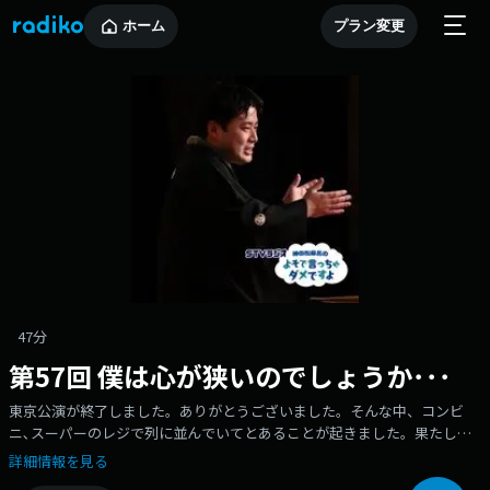
ホーム
プラン変更
47分
第57回 僕は心が狭いのでしょうか･･･
東京公演が終了しました。ありがとうございました。そんな中、コンビ
ニ､スーパーのレジで列に並んでいてとあることが起きました。果たし
て、僕は心が狭いのでしょうか･･･さ､それでは､今日も､いってみましょう
詳細情報を見る
ー。