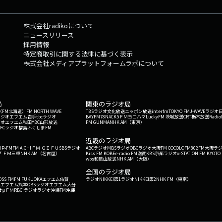
株式会社radikoについて
ニュースリリース
採用情報
特定商取引に関する法律に基づく表示
株式会社メディアプラットフォームラボについて
局
関東のラジオ局
G'（FM北海道）
FM NORTH WAVE
TBSラジオ
文化放送
ニッポン放送
interfm
TOKYO FM
J-WAVE
ラジオ
ラジオ
エフエム岩手
tbcラジオ
BAYFM78
NACK5
ＦＭヨコハマ
LuckyFM 茨城放送
CRT栃木放送
Radio
ジオ
エフエム秋田
YBC山形放送
FM GUNMA
NHK AM（東京）
RFCラジオ福島
ふくしまFM
）
近畿のラジオ局
IP-FM
FM AICHI
ＦＭ ＧＩＦＵ
SBSラジオ
ABCラジオ
MBSラジオ
OBCラジオ大阪
FM COCOLO
FM802
FM大阪
ラ
 ＦＭ三重
NHK AM（名古屋）
Kiss FM KOBE
e-radio FM滋賀
KBS京都ラジオ
α-STATION FM KYOTO
wbs和歌山放送
NHK AM（大阪）
全国のラジオ局
OSS FM
FM FUKUOKA
エフエム佐賀
ラジオNIKKEI第1
ラジオNIKKEI第2
NHK FM（東京）
Kエフエム熊本
OBSラジオ
エフエム大分
オ
μＦＭ
RBCiラジオ
ラジオ沖縄
FM沖縄