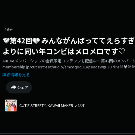
16分
💜第42回🩵 みんながんばっててえら
よりに同い年コンビはメロメロです♡
AuDeeメンバーシップの会員限定コンテンツも配信中✨️ 第42回のメンバーシップ
membership.jp/cutiestreet/audio/smcoqoq3EKpeadzwgF38PiPe💛♥️
して「きゅーラジ」✨️原宿から世界へ！“KAWAIIMAKER”であるCUTIE STR
詳細情報を見る
へ発信していくラジオ番組です！第42回を担当するのは…💜真鍋凪咲＆梅田みゆ
BEST ALBUM』はチェックしてくれていますか？？あらためて2人から
シェア
がんばってます！」がんばりやさんのきゅーてすとがいっぱい！大好きな
しである「あやの」をぜひ活用して近づいて…！？最近デジタルデトック
ントをもらったみゆちゃんも始めちゃう！？新体操を一生懸命がんばってい
CUTIE STREET♡KAWAII MAKERラジオ
んメロメロです♡♡さらには海外からのきゅーてすとからおたよりが届い
と！？まだまだがんばるきゅーてすとのみなさんからのメッセージお待ち
ひきゅーすとにも教えてください！応援します！！メッセージ💌はこちら
⬇️https://form.audee.jp/cutiestreet/message「#きゅ