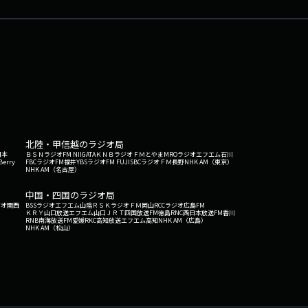
北陸・甲信越のラジオ局
日本
ＢＳＮラジオ
FM NIIGATA
ＫＮＢラジオ
ＦＭとやま
MROラジオ
エフエム石川
Berry
FBCラジオ
FM福井
YBSラジオ
FM FUJI
SBCラジオ
ＦＭ長野
NHK AM（東京）
NHK AM（名古屋）
中国・四国のラジオ局
ジオ関西
BSSラジオ
エフエム山陰
ＲＳＫラジオ
ＦＭ岡山
RCCラジオ
広島FM
ＫＲＹ山口放送
エフエム山口
ＪＲＴ四国放送
FM徳島
RNC西日本放送
FM香川
RNB南海放送
FM愛媛
RKC高知放送
エフエム高知
NHK AM（広島）
NHK AM（松山）