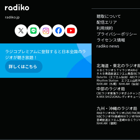
聴取について
radiko.jp
配信エリア
利用規約
プライバシーポリシー
ライセンス情報
radiko news
ラジコプレミアムに登録すると日本全国のラ
ジオが聴き放題！
北海道・東北のラジオ
詳しくはこちら
ＨＢＣラジオ
ＳＴＶラジオ
AIR-
ＲＡＢ青森放送
エフエム青森
IBC
Date fm（エフエム仙台）
ABSラ
Rhythm Station エフエム山形
NHK AM（札幌）
NHK AM（仙台
中部のラジオ局
CBCラジオ
東海ラジオ
ぎふチャン
Z
K-MIX SHIZUOKA
レディオキューブ
九州・沖縄のラジオ局
RKBラジオ
KBCラジオ
LOVE FM
CR
NBCラジオ
FM長崎
RKKラジオ
FM
宮崎放送
エフエム宮崎
ＭＢＣラジ
NHK AM（福岡）