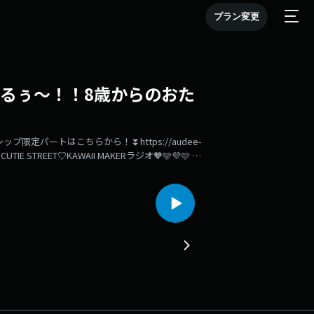
プラン変更
すぎるぅ～！！8歳からのおた
限定パートはこちらから！⏬️https://audee-
💙CUTIE STREET♡KAWAII MAKERラジオ🧡🩵💜🩷 略
EETが、このラジオでしか聴けない“KAWAII”を世界
来年2月にリリースされる『KAWAII LAB.
解説しちゃうぞ！そして今回は、「あたし、ひたむき
部活の先輩と仲良くなりたいきゅーてすとには、推
スのために◯◯◯を買った大学生きゅーてすとにヒ
る8歳のきゅーてすとには、なべちゃんみゆちゃ
て、うれしすぎる！！なんと、学生さんで選手です
しています！何をどんな風にがんばってるのか、ぜ
から
ーラジ」をつけての感想ポストでも、ぜひ盛り上げてください！