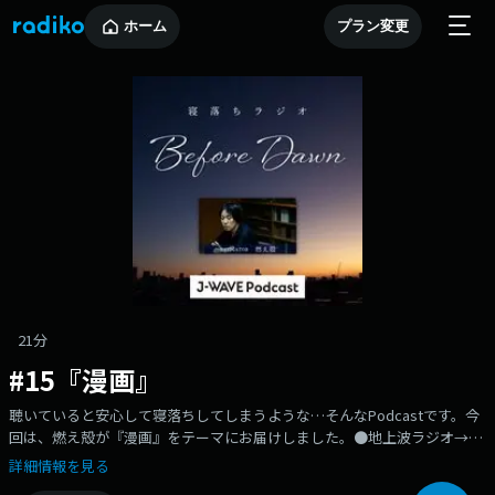
ホーム
プラン変更
21分
#15『漫画』
聴いていると安心して寝落ちしてしまうような…そんなPodcastです。今
回は、燃え殻が『漫画』をテーマにお届けしました。●地上波ラジオ→J-
WAVE(81.3FM)『BEFORE DAWN』●『BEFORE DAWN』公式
詳細情報を見る
X→https://x.com/BEFOREDAWN813?s=20