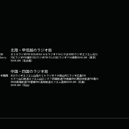
北陸・甲信越のラジオ局
日本
ＢＳＮラジオ
FM NIIGATA
ＫＮＢラジオ
ＦＭとやま
MROラジオ
エフエム石川
Berry
FBCラジオ
FM福井
YBSラジオ
FM FUJI
SBCラジオ
ＦＭ長野
NHK AM（東京）
NHK AM（名古屋）
中国・四国のラジオ局
ジオ関西
BSSラジオ
エフエム山陰
ＲＳＫラジオ
ＦＭ岡山
RCCラジオ
広島FM
ＫＲＹ山口放送
エフエム山口
ＪＲＴ四国放送
FM徳島
RNC西日本放送
FM香川
RNB南海放送
FM愛媛
RKC高知放送
エフエム高知
NHK AM（広島）
NHK AM（松山）