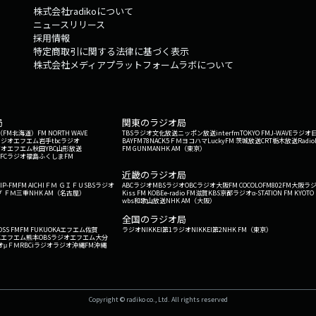
株式会社radikoについて
ニュースリリース
採用情報
特定商取引に関する法律に基づく表示
株式会社メディアプラットフォームラボについて
局
関東のラジオ局
G'（FM北海道）
FM NORTH WAVE
TBSラジオ
文化放送
ニッポン放送
interfm
TOKYO FM
J-WAVE
ラジオ
ラジオ
エフエム岩手
tbcラジオ
BAYFM78
NACK5
ＦＭヨコハマ
LuckyFM 茨城放送
CRT栃木放送
Radio
ジオ
エフエム秋田
YBC山形放送
FM GUNMA
NHK AM（東京）
RFCラジオ福島
ふくしまFM
）
近畿のラジオ局
IP-FM
FM AICHI
ＦＭ ＧＩＦＵ
SBSラジオ
ABCラジオ
MBSラジオ
OBCラジオ大阪
FM COCOLO
FM802
FM大阪
ラ
 ＦＭ三重
NHK AM（名古屋）
Kiss FM KOBE
e-radio FM滋賀
KBS京都ラジオ
α-STATION FM KYOTO
wbs和歌山放送
NHK AM（大阪）
全国のラジオ局
OSS FM
FM FUKUOKA
エフエム佐賀
ラジオNIKKEI第1
ラジオNIKKEI第2
NHK FM（東京）
Kエフエム熊本
OBSラジオ
エフエム大分
オ
μＦＭ
RBCiラジオ
ラジオ沖縄
FM沖縄
Copyright © radiko co., Ltd. All rights reserved