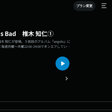
プラン変更
is Bad 椎木 知仁①
カル椎木 知仁が登場。５枚目のアルバム『angels』に
週月曜～木曜22:00-24:00でオンエアしている
エア中。音楽との「まだ、ここにない、出会い。」 をお
。