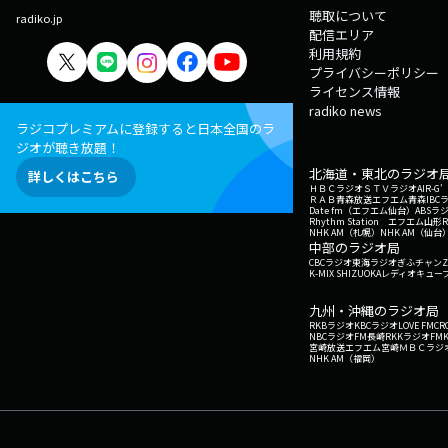
聴取について
radiko.jp
配信エリア
利用規約
プライバシーポリシー
ライセンス情報
radiko news
ラジコプレミアムに登録すると日本全国のラ
ジオが聴き放題！
北海道・東北のラジオ
詳しくはこちら
ＨＢＣラジオ
ＳＴＶラジオ
AIR-
ＲＡＢ青森放送
エフエム青森
IBC
Date fm（エフエム仙台）
ABSラ
Rhythm Station エフエム山形
NHK AM（札幌）
NHK AM（仙台
中部のラジオ局
CBCラジオ
東海ラジオ
ぎふチャン
Z
K-MIX SHIZUOKA
レディオキューブ
九州・沖縄のラジオ局
RKBラジオ
KBCラジオ
LOVE FM
CR
NBCラジオ
FM長崎
RKKラジオ
FM
宮崎放送
エフエム宮崎
ＭＢＣラジ
NHK AM（福岡）