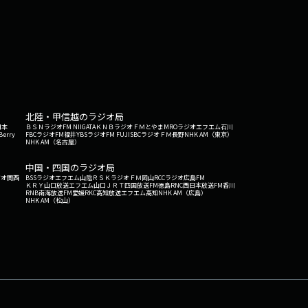
北陸・甲信越のラジオ局
日本
ＢＳＮラジオ
FM NIIGATA
ＫＮＢラジオ
ＦＭとやま
MROラジオ
エフエム石川
Berry
FBCラジオ
FM福井
YBSラジオ
FM FUJI
SBCラジオ
ＦＭ長野
NHK AM（東京）
NHK AM（名古屋）
中国・四国のラジオ局
ジオ関西
BSSラジオ
エフエム山陰
ＲＳＫラジオ
ＦＭ岡山
RCCラジオ
広島FM
ＫＲＹ山口放送
エフエム山口
ＪＲＴ四国放送
FM徳島
RNC西日本放送
FM香川
RNB南海放送
FM愛媛
RKC高知放送
エフエム高知
NHK AM（広島）
NHK AM（松山）