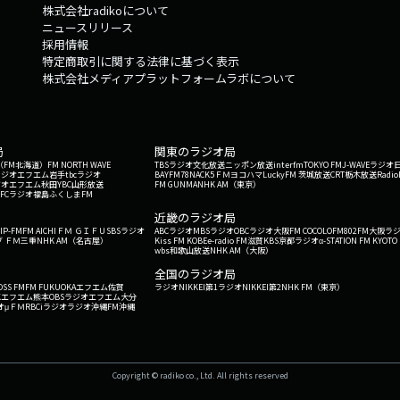
株式会社radikoについて
ニュースリリース
採用情報
特定商取引に関する法律に基づく表示
株式会社メディアプラットフォームラボについて
局
関東のラジオ局
G'（FM北海道）
FM NORTH WAVE
TBSラジオ
文化放送
ニッポン放送
interfm
TOKYO FM
J-WAVE
ラジオ
ラジオ
エフエム岩手
tbcラジオ
BAYFM78
NACK5
ＦＭヨコハマ
LuckyFM 茨城放送
CRT栃木放送
Radio
ジオ
エフエム秋田
YBC山形放送
FM GUNMA
NHK AM（東京）
RFCラジオ福島
ふくしまFM
）
近畿のラジオ局
IP-FM
FM AICHI
ＦＭ ＧＩＦＵ
SBSラジオ
ABCラジオ
MBSラジオ
OBCラジオ大阪
FM COCOLO
FM802
FM大阪
ラ
 ＦＭ三重
NHK AM（名古屋）
Kiss FM KOBE
e-radio FM滋賀
KBS京都ラジオ
α-STATION FM KYOTO
wbs和歌山放送
NHK AM（大阪）
全国のラジオ局
OSS FM
FM FUKUOKA
エフエム佐賀
ラジオNIKKEI第1
ラジオNIKKEI第2
NHK FM（東京）
Kエフエム熊本
OBSラジオ
エフエム大分
オ
μＦＭ
RBCiラジオ
ラジオ沖縄
FM沖縄
Copyright © radiko co., Ltd. All rights reserved