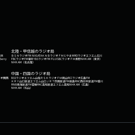
北陸・甲信越のラジオ局
日本
ＢＳＮラジオ
FM NIIGATA
ＫＮＢラジオ
ＦＭとやま
MROラジオ
エフエム石川
Berry
FBCラジオ
FM福井
YBSラジオ
FM FUJI
SBCラジオ
ＦＭ長野
NHK AM（東京）
NHK AM（名古屋）
中国・四国のラジオ局
ジオ関西
BSSラジオ
エフエム山陰
ＲＳＫラジオ
ＦＭ岡山
RCCラジオ
広島FM
ＫＲＹ山口放送
エフエム山口
ＪＲＴ四国放送
FM徳島
RNC西日本放送
FM香川
RNB南海放送
FM愛媛
RKC高知放送
エフエム高知
NHK AM（広島）
NHK AM（松山）