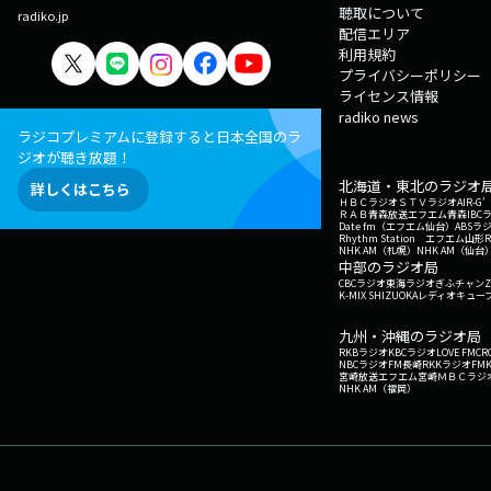
聴取について
radiko.jp
配信エリア
利用規約
プライバシーポリシー
ライセンス情報
radiko news
ラジコプレミアムに登録すると日本全国のラ
ジオが聴き放題！
北海道・東北のラジオ
詳しくはこちら
ＨＢＣラジオ
ＳＴＶラジオ
AIR-
ＲＡＢ青森放送
エフエム青森
IBC
Date fm（エフエム仙台）
ABSラ
Rhythm Station エフエム山形
NHK AM（札幌）
NHK AM（仙台
中部のラジオ局
CBCラジオ
東海ラジオ
ぎふチャン
Z
K-MIX SHIZUOKA
レディオキューブ
九州・沖縄のラジオ局
RKBラジオ
KBCラジオ
LOVE FM
CR
NBCラジオ
FM長崎
RKKラジオ
FM
宮崎放送
エフエム宮崎
ＭＢＣラジ
NHK AM（福岡）