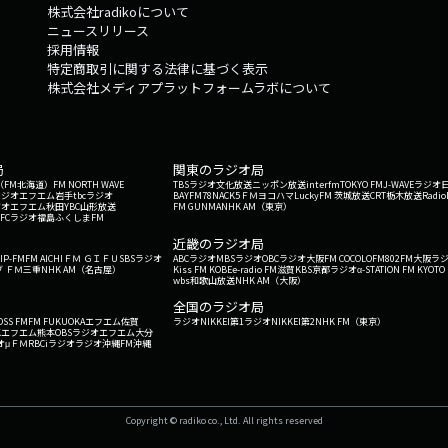
株式会社radikoについて
ニュースリリース
採用情報
特定商取引に関する法律に基づく表示
株式会社メディアプラットフォームラボについて
局
関東のラジオ局
G'（FM北海道）
FM NORTH WAVE
TBSラジオ
文化放送
ニッポン放送
interfm
TOKYO FM
J-WAVE
ラジオ
ラジオ
エフエム岩手
tbcラジオ
BAYFM78
NACK5
ＦＭヨコハマ
LuckyFM 茨城放送
CRT栃木放送
Radio
ジオ
エフエム秋田
YBC山形放送
FM GUNMA
NHK AM（東京）
RFCラジオ福島
ふくしまFM
）
近畿のラジオ局
IP-FM
FM AICHI
ＦＭ ＧＩＦＵ
SBSラジオ
ABCラジオ
MBSラジオ
OBCラジオ大阪
FM COCOLO
FM802
FM大阪
ラ
 ＦＭ三重
NHK AM（名古屋）
Kiss FM KOBE
e-radio FM滋賀
KBS京都ラジオ
α-STATION FM KYOTO
wbs和歌山放送
NHK AM（大阪）
全国のラジオ局
OSS FM
FM FUKUOKA
エフエム佐賀
ラジオNIKKEI第1
ラジオNIKKEI第2
NHK FM（東京）
Kエフエム熊本
OBSラジオ
エフエム大分
オ
μＦＭ
RBCiラジオ
ラジオ沖縄
FM沖縄
Copyright © radiko co., Ltd. All rights reserved