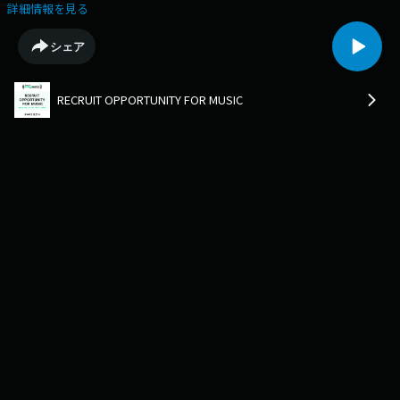
に、どんな自分達らしさを込めたか語ります。J-WAVE（81.3）にて毎週月
詳細情報を見る
曜～木曜22:00-24:00でオンエアしているワイドプログラム
『SONARMUSIC』にて、毎日22:41-22:46にてオンエア中。音楽との「ま
シェア
だ、ここにない、出会い。」 をお届けしている、『RECRUIT
OPPORTUNITY FOR MUSIC』の放送アーカイブ。
RECRUIT OPPORTUNITY FOR MUSIC