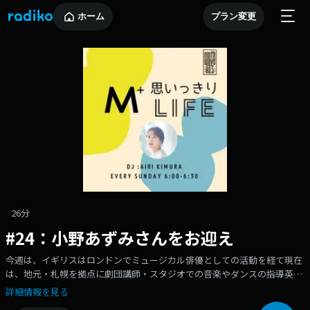
ホーム
プラン変更
26分
#24：小野あずみさんをお迎え
今週は、イギリスはロンドンでミュージカル俳優としての活動を経て現在
は、地元・札幌を拠点に劇団講師・スタジオでの音楽やダンスの指導英語
教育など若手の俳優の育成にも携わる、小野あずみさんをお迎えしまし
詳細情報を見る
た。ミュージカル俳優を志したきっかけ、ロンドンでの生活、この春から