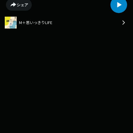
立ち上げたミュージカルチーム「EN TIMe」についてのお話など、小野さ
シェア
んのグローバルな活動についてじっくりとお話を伺いました。
M＋思いっきりLIFE