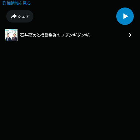
と上田芹莉アナの新番組。2人の運命的な出会いとは？
詳細情報を見る
https://www.mbs1179.com/if/
シェア
石井亮次と福島暢啓のフダンギダンギ。