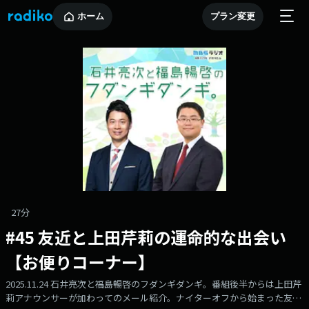
ホーム
プラン変更
27分
#45 友近と上田芹莉の運命的な出会い
【お便りコーナー】
2025.11.24 石井亮次と福島暢啓のフダンギダンギ。番組後半からは上田芹
莉アナウンサーが加わってのメール紹介。ナイターオフから始まった友近