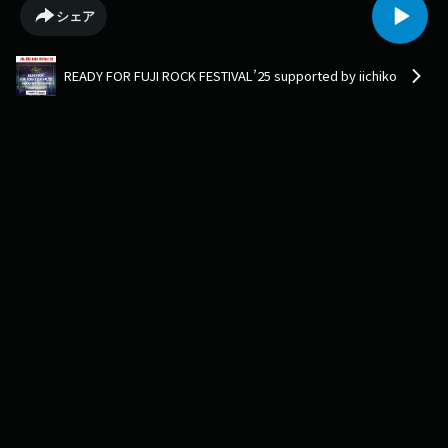
場！みのミュージックさんといえば、登録者約50万人を超える YouTube
シェア
チャンネル「みのミュージック」の中の人。昨年、初めて参加したフジロ
ックの体験をまとめた動画「人生初のフジロックに行ってきました」も話
題を集めました。そんなみのミュージックさんに、初フジロックの思い出
READY FOR FUJI ROCK FESTIVAL’25 supported by iichiko
やフジロックの楽しみ方をいい茶こ片手にたっぷりお話伺います！