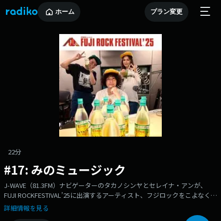
ホーム
プラン変更
22分
#17: みのミュージック
J-WAVE（81.3FM）ナビゲーターのタカノシンヤとセレイナ・アンが、
FUJI ROCKFESTIVAL’25に出演するアーティスト、フジロックをこよなく
愛するフジロッカー、フェスを裏で支えるスタッフさんなどなどをお迎え
詳細情報を見る
し、その魅力を語っていただく番組！今回は、みのミュージックさんが登