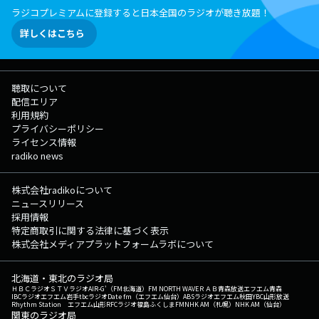
ラジコプレミアムに登録すると日本全国のラジオが聴き放題！
詳しくはこちら
聴取について
配信エリア
利用規約
プライバシーポリシー
ライセンス情報
radiko news
株式会社radikoについて
ニュースリリース
採用情報
特定商取引に関する法律に基づく表示
株式会社メディアプラットフォームラボについて
北海道・東北のラジオ局
ＨＢＣラジオ
ＳＴＶラジオ
AIR-G'（FM北海道）
FM NORTH WAVE
ＲＡＢ青森放送
エフエム青森
IBCラジオ
エフエム岩手
tbcラジオ
Date fm（エフエム仙台）
ABSラジオ
エフエム秋田
YBC山形放送
Rhythm Station エフエム山形
RFCラジオ福島
ふくしまFM
NHK AM（札幌）
NHK AM（仙台）
関東のラジオ局