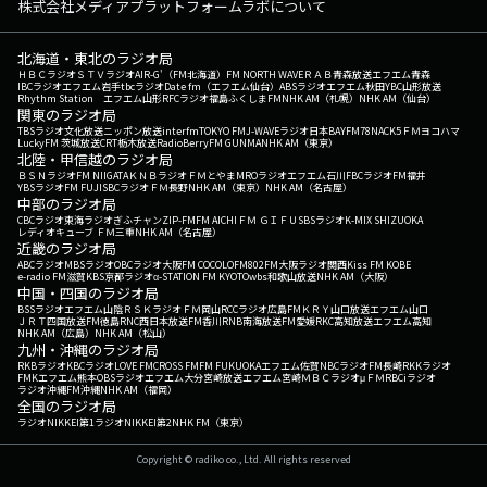
株式会社メディアプラットフォームラボについて
北海道・東北のラジオ局
ＨＢＣラジオ
ＳＴＶラジオ
AIR-G'（FM北海道）
FM NORTH WAVE
ＲＡＢ青森放送
エフエム青森
IBCラジオ
エフエム岩手
tbcラジオ
Date fm（エフエム仙台）
ABSラジオ
エフエム秋田
YBC山形放送
Rhythm Station エフエム山形
RFCラジオ福島
ふくしまFM
NHK AM（札幌）
NHK AM（仙台）
関東のラジオ局
TBSラジオ
文化放送
ニッポン放送
interfm
TOKYO FM
J-WAVE
ラジオ日本
BAYFM78
NACK5
ＦＭヨコハマ
LuckyFM 茨城放送
CRT栃木放送
RadioBerry
FM GUNMA
NHK AM（東京）
北陸・甲信越のラジオ局
ＢＳＮラジオ
FM NIIGATA
ＫＮＢラジオ
ＦＭとやま
MROラジオ
エフエム石川
FBCラジオ
FM福井
YBSラジオ
FM FUJI
SBCラジオ
ＦＭ長野
NHK AM（東京）
NHK AM（名古屋）
中部のラジオ局
CBCラジオ
東海ラジオ
ぎふチャン
ZIP-FM
FM AICHI
ＦＭ ＧＩＦＵ
SBSラジオ
K-MIX SHIZUOKA
レディオキューブ ＦＭ三重
NHK AM（名古屋）
近畿のラジオ局
ABCラジオ
MBSラジオ
OBCラジオ大阪
FM COCOLO
FM802
FM大阪
ラジオ関西
Kiss FM KOBE
e-radio FM滋賀
KBS京都ラジオ
α-STATION FM KYOTO
wbs和歌山放送
NHK AM（大阪）
中国・四国のラジオ局
BSSラジオ
エフエム山陰
ＲＳＫラジオ
ＦＭ岡山
RCCラジオ
広島FM
ＫＲＹ山口放送
エフエム山口
ＪＲＴ四国放送
FM徳島
RNC西日本放送
FM香川
RNB南海放送
FM愛媛
RKC高知放送
エフエム高知
NHK AM（広島）
NHK AM（松山）
九州・沖縄のラジオ局
RKBラジオ
KBCラジオ
LOVE FM
CROSS FM
FM FUKUOKA
エフエム佐賀
NBCラジオ
FM長崎
RKKラジオ
FMKエフエム熊本
OBSラジオ
エフエム大分
宮崎放送
エフエム宮崎
ＭＢＣラジオ
μＦＭ
RBCiラジオ
ラジオ沖縄
FM沖縄
NHK AM（福岡）
全国のラジオ局
ラジオNIKKEI第1
ラジオNIKKEI第2
NHK FM（東京）
Copyright © radiko co., Ltd. All rights reserved