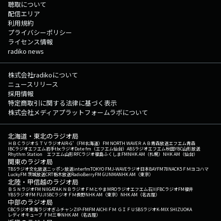
聴取について
配信エリア
利用規約
プライバシーポリシー
ライセンス情報
radiko news
株式会社radikoについて
ニュースリリース
採用情報
特定商取引に関する法律に基づく表示
株式会社メディアプラットフォームラボについて
北海道・東北のラジオ局
ＨＢＣラジオ
ＳＴＶラジオ
AIR-G'（FM北海道）
FM NORTH WAVE
ＲＡＢ青森放送
エフエム青森
IBCラジオ
エフエム岩手
tbcラジオ
Date fm（エフエム仙台）
ABSラジオ
エフエム秋田
YBC山形放送
Rhythm Station エフエム山形
RFCラジオ福島
ふくしまFM
NHK AM（札幌）
NHK AM（仙台）
関東のラジオ局
TBSラジオ
文化放送
ニッポン放送
interfm
TOKYO FM
J-WAVE
ラジオ日本
BAYFM78
NACK5
ＦＭヨコハマ
LuckyFM 茨城放送
CRT栃木放送
RadioBerry
FM GUNMA
NHK AM（東京）
北陸・甲信越のラジオ局
ＢＳＮラジオ
FM NIIGATA
ＫＮＢラジオ
ＦＭとやま
MROラジオ
エフエム石川
FBCラジオ
FM福井
YBSラジオ
FM FUJI
SBCラジオ
ＦＭ長野
NHK AM（東京）
NHK AM（名古屋）
中部のラジオ局
CBCラジオ
東海ラジオ
ぎふチャン
ZIP-FM
FM AICHI
ＦＭ ＧＩＦＵ
SBSラジオ
K-MIX SHIZUOKA
レディオキューブ ＦＭ三重
NHK AM（名古屋）