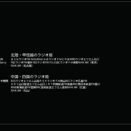
北陸・甲信越のラジオ局
日本
ＢＳＮラジオ
FM NIIGATA
ＫＮＢラジオ
ＦＭとやま
MROラジオ
エフエム石川
Berry
FBCラジオ
FM福井
YBSラジオ
FM FUJI
SBCラジオ
ＦＭ長野
NHK AM（東京）
NHK AM（名古屋）
中国・四国のラジオ局
ジオ関西
BSSラジオ
エフエム山陰
ＲＳＫラジオ
ＦＭ岡山
RCCラジオ
広島FM
ＫＲＹ山口放送
エフエム山口
ＪＲＴ四国放送
FM徳島
RNC西日本放送
FM香川
RNB南海放送
FM愛媛
RKC高知放送
エフエム高知
NHK AM（広島）
NHK AM（松山）