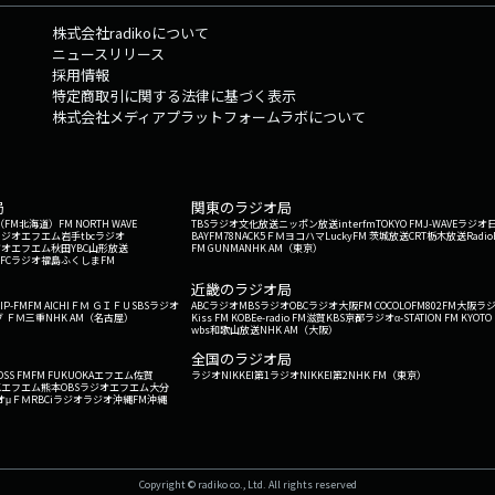
株式会社radikoについて
ニュースリリース
採用情報
特定商取引に関する法律に基づく表示
株式会社メディアプラットフォームラボについて
局
関東のラジオ局
G'（FM北海道）
FM NORTH WAVE
TBSラジオ
文化放送
ニッポン放送
interfm
TOKYO FM
J-WAVE
ラジオ
ラジオ
エフエム岩手
tbcラジオ
BAYFM78
NACK5
ＦＭヨコハマ
LuckyFM 茨城放送
CRT栃木放送
Radio
ジオ
エフエム秋田
YBC山形放送
FM GUNMA
NHK AM（東京）
RFCラジオ福島
ふくしまFM
）
近畿のラジオ局
IP-FM
FM AICHI
ＦＭ ＧＩＦＵ
SBSラジオ
ABCラジオ
MBSラジオ
OBCラジオ大阪
FM COCOLO
FM802
FM大阪
ラ
 ＦＭ三重
NHK AM（名古屋）
Kiss FM KOBE
e-radio FM滋賀
KBS京都ラジオ
α-STATION FM KYOTO
wbs和歌山放送
NHK AM（大阪）
全国のラジオ局
OSS FM
FM FUKUOKA
エフエム佐賀
ラジオNIKKEI第1
ラジオNIKKEI第2
NHK FM（東京）
Kエフエム熊本
OBSラジオ
エフエム大分
オ
μＦＭ
RBCiラジオ
ラジオ沖縄
FM沖縄
Copyright © radiko co., Ltd. All rights reserved