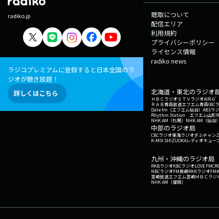
聴取について
radiko.jp
配信エリア
利用規約
プライバシーポリシー
ライセンス情報
radiko news
ラジコプレミアムに登録すると日本全国のラ
ジオが聴き放題！
北海道・東北のラジオ
詳しくはこちら
ＨＢＣラジオ
ＳＴＶラジオ
AIR-
ＲＡＢ青森放送
エフエム青森
IBC
Date fm（エフエム仙台）
ABSラ
Rhythm Station エフエム山形
NHK AM（札幌）
NHK AM（仙台
中部のラジオ局
CBCラジオ
東海ラジオ
ぎふチャン
Z
K-MIX SHIZUOKA
レディオキューブ
九州・沖縄のラジオ局
RKBラジオ
KBCラジオ
LOVE FM
CR
NBCラジオ
FM長崎
RKKラジオ
FM
宮崎放送
エフエム宮崎
ＭＢＣラジ
NHK AM（福岡）